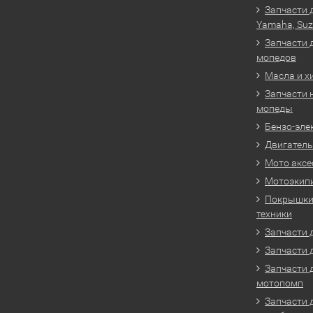
Запчасти 
Yamaha, Suz
Запчасти 
мопедов
Масла и х
Запчасти 
мопеды
Бензо-эле
Двигатель
Мото аксе
Мотоэкип
Покрышки 
техники
Запчасти д
Запчасти 
Запчасти 
мотопомп
Запчасти 