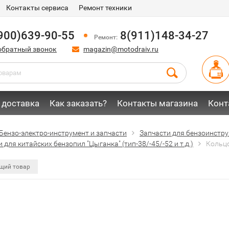
Контакты сервиса
Ремонт техники
900)639-90-55
8(911)148-34-27
Ремонт:
обратный звонок
magazin@motodraiv.ru
 доставка
Как заказать?
Контакты магазина
Конт
Бензо-электро-инструмент и запчасти
Запчасти для бензоинстр
 для китайских бензопил "Цыганка" (тип-38/-45/-52 и т.д.)
Кольцо
щий товар