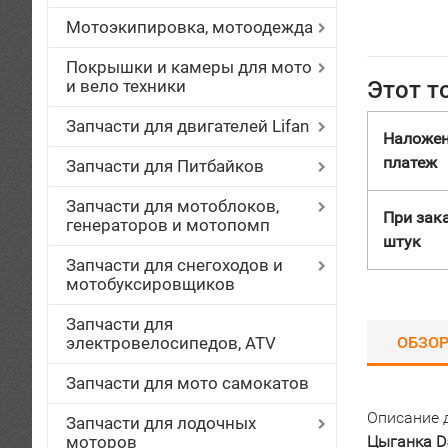
Мотоэкипировка, мотоодежда
Покрышки и камеры для мото
и вело техники
Этот т
Запчасти для двигателей Lifan
Наложе
платеж
Запчасти для Питбайков
Запчасти для мотоблоков,
При зака
генераторов и мотопомп
штук
Запчасти для снегоходов и
мотобуксировщиков
Запчасти для
электровелосипедов, ATV
ОБЗО
Запчасти для мото самокатов
Описание 
Запчасти для лодочных
моторов
Цыганка D