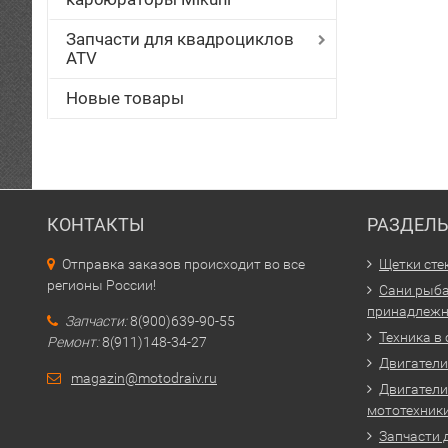
Запчасти для квадроциклов
ATV
Новые товары
КОНТАКТЫ
РАЗДЕЛ
Отправка заказов происходит во все
Щетки сте
регионы России!
Сани рыба
принадлежн
Запчасти:
8(900)639-90-55
Техника в
Ремонт:
8(911)148-34-27
Двигатели 
magazin@motodraiv.ru
Двигатели
мототехник
Запчасти 