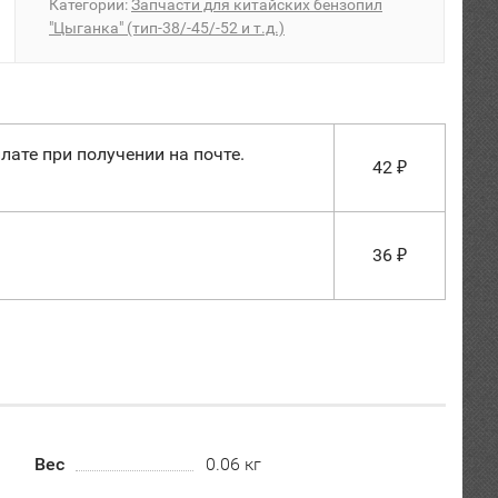
Категории:
Запчасти для китайских бензопил
"Цыганка" (тип-38/-45/-52 и т.д.)
лате при получении на почте.
42
₽
36
₽
Вес
0.06 кг