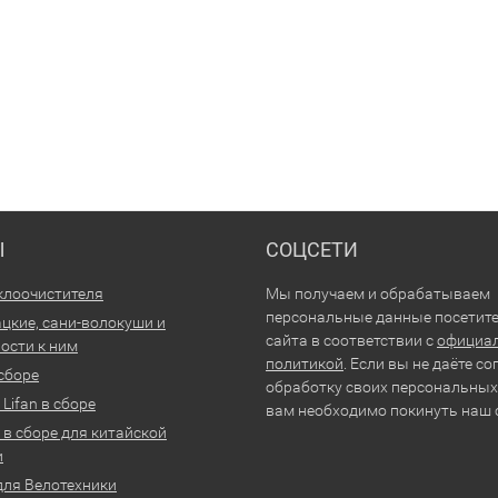
Ы
СОЦСЕТИ
клоочистителя
Мы получаем и обрабатываем
персональные данные посетит
цкие, сани-волокуши и
сайта в соответствии с
официа
ости к ним
политикой
. Если вы не даёте со
 сборе
обработку своих персональных
Lifan в сборе
вам необходимо покинуть наш 
 в сборе для китайской
и
для Велотехники