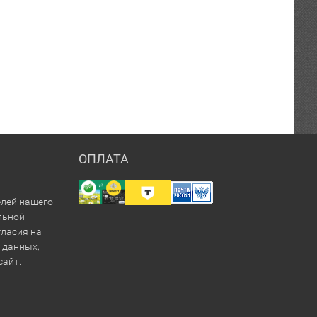
ОПЛАТА
елей нашего
льной
гласия на
 данных,
сайт.