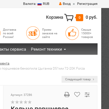
Валюта:
RUB
Вход
Регистрация
Корзина
0 руб.
0
Доставка
Прием
Свыше
по всей
заказов на
15000+
России!
сайте
товаров
акты сервиса
Ремонт техники
умента
 поршневое бензопила Цыганка D51мм 72-20K Forza
Следующий товар
Артикул:
37286
Кольцо поршневое