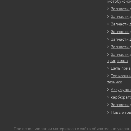
мотобуксир
Запчасти 
Запчасти 
Запчасти 
Запчасти 
Запчасти 
Запчасти 
Запчасти 
трициклов
Цепь прив
Тормозные
техники
Аккумулят
карбюрато
Запчасти 
Новые то
При использовании материалов с сайта обязательно указан