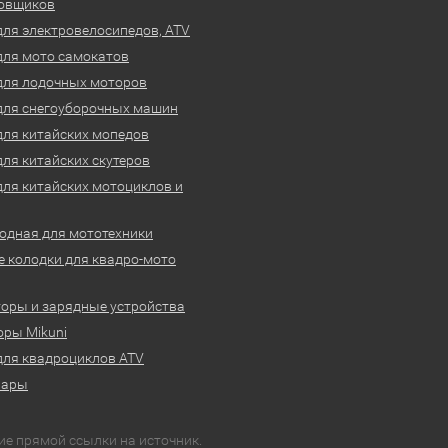
овщиков
для электровелосипедов, ATV
для мото самокатов
для лодочных моторов
для снегоуборочных машин
для китайских мопедов
для китайских скутеров
для китайских мотоциклов и
одная для мототехники
 колодки для квадро-мото
оры и зарядные устройства
ры Mikuni
для квадроциклов ATV
вары
ие прямой ссылки на источник.