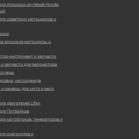
для японских скутеров Honda,
uki
для советских мотоциклов и
имия
на японские мотоциклы и
ктро-инструмент и запчасти
 и запчасти для веломотора
ссуары
ировка, мотоодежда
и камеры для мото и вело
ля двигателей Lifan
для Питбайков
для мотоблоков, генераторов и
для снегоходов и