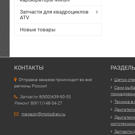
Запчасти для квадроциклов
ATV
Новые товары
КОНТАКТЫ
РАЗДЕЛ
Отправка заказов происходит во все
Щетки сте
регионы России!
Сани рыба
принадлежн
Запчасти:
8(900)639-90-55
Техника в
Ремонт:
8(911)148-34-27
Двигатели 
magazin@motodraiv.ru
Двигатели
мототехник
Запчасти 