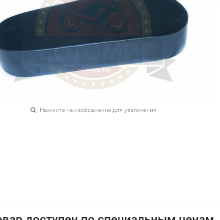
Нажмите на изображение для увеличения
овар доступен по специальным ценам