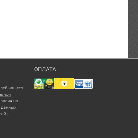
ОПЛАТА
елей нашего
льной
гласия на
 данных,
сайт.