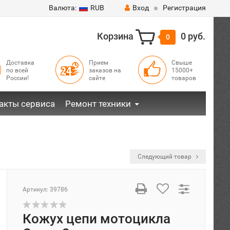
Валюта:
RUB
Вход
Регистрация
Корзина
0 руб.
0
Доставка
Прием
Свыше
по всей
заказов на
15000+
России!
сайте
товаров
акты сервиса
Ремонт техники
Следующий товар
Артикул:
39786
Кожух цепи мотоцикла