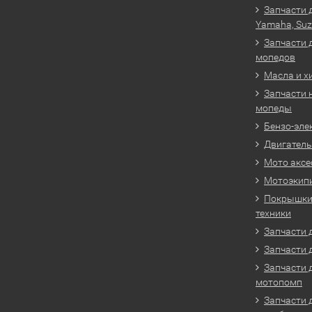
Запчасти 
Yamaha, Suz
Запчасти 
мопедов
Масла и х
Запчасти 
мопеды
Бензо-эле
Двигатель
Мото аксе
Мотоэкип
Покрышки 
техники
Запчасти д
Запчасти 
Запчасти 
мотопомп
Запчасти 