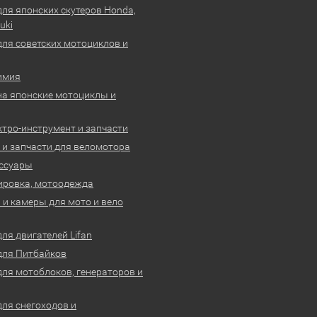
для японских скутеров Honda,
uki
для советских мотоциклов и
имия
на японские мотоциклы и
ктро-инструмент и запчасти
 и запчасти для веломотора
ссуары
ировка, мотоодежда
и камеры для мото и вело
ля двигателей Lifan
для Питбайков
для мотоблоков, генераторов и
для снегоходов и