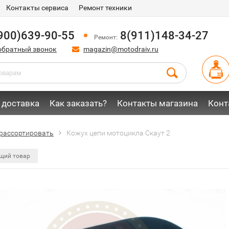
Контакты сервиса
Ремонт техники
900)639-90-55
8(911)148-34-27
Ремонт:
обратный звонок
magazin@motodraiv.ru
 доставка
Как заказать?
Контакты магазина
Конт
рассортировать
Кожух цепи мотоцикла Скаут 2
щий товар