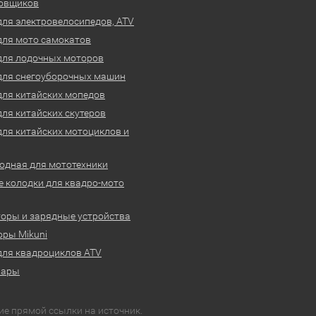
овщиков
для электровелосипедов, ATV
для мото самокатов
для лодочных моторов
для снегоуборочных машин
для китайских мопедов
для китайских скутеров
для китайских мотоциклов и
одная для мототехники
 колодки для квадро-мото
оры и зарядные устройства
ры Mikuni
для квадроциклов ATV
вары
ие прямой ссылки на источник.