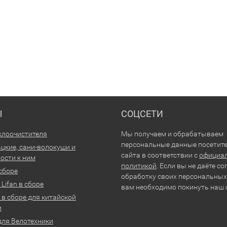
Ы
СОЦСЕТИ
клоочистителя
Мы получаем и обрабатываем
персональные данные посетит
цкие, сани-волокуши и
сайта в соответствии с
официа
ости к ним
политикой
. Если вы не даёте со
 сборе
обработку своих персональных
Lifan в сборе
вам необходимо покинуть наш 
 в сборе для китайской
и
для Велотехники