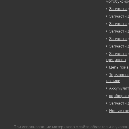
мотобуксир
Запчасти 
Запчасти 
Запчасти 
Запчасти 
Запчасти 
Запчасти 
Запчасти 
трициклов
Цепь прив
Тормозные
техники
Аккумулят
карбюрато
Запчасти 
Новые то
При использовании материалов с сайта обязательно указан