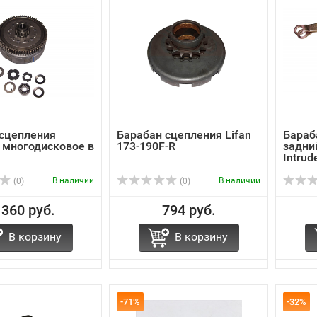
 сцепления
Барабан сцепления Lifan
Бараб
 многодисковое в
173-190F-R
задни
Intrud
В наличии
В наличии
(0)
(0)
 360 руб.
794 руб.
В корзину
В корзину
-71%
-32%