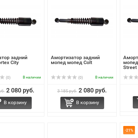
атор задний
Амортизатор задний
Аморт
tex City
мопед мопед Colt
мопед
Street
В наличии
В наличии
(0)
(0)
2 080 руб.
2 080 руб.
уб.
3 185 руб.
В корзину
В корзину
-21%