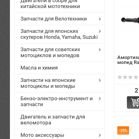
Двигатели в сборе для
китайской мототехники
Запчасти для Велотехники
Запчасти для японских
скутеров Honda, Yamaha, Suzuki
Запчасти для советских
мотоциклов и мопедов
Амортиз
мопед Ra
Масла и химия
Запчасти на японские
мотоциклы и мопеды
2
Бензо-электро-инструмент и
запчасти
Двигатель и запчасти для
веломотора
-35%
Мото аксессуары