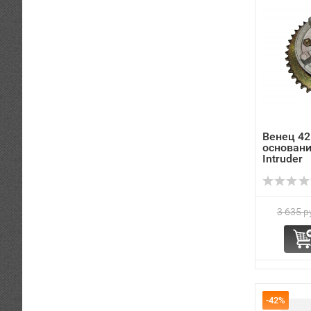
Венец 42
основан
Intruder
3 635 р
-42%