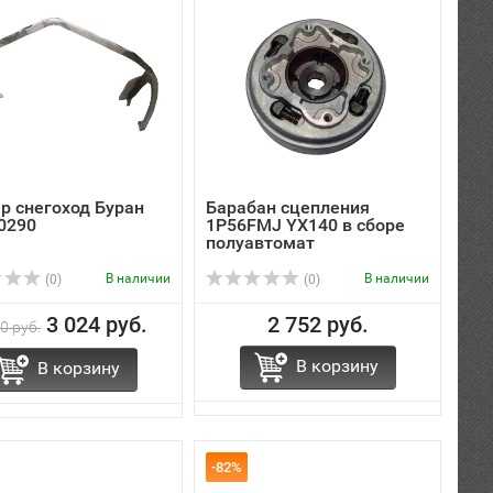
р снегоход Буран
Барабан сцепления
0290
1P56FMJ YX140 в сборе
полуавтомат
В наличии
В наличии
(0)
(0)
3 024 руб.
2 752 руб.
0 руб.
В корзину
В корзину
-82%