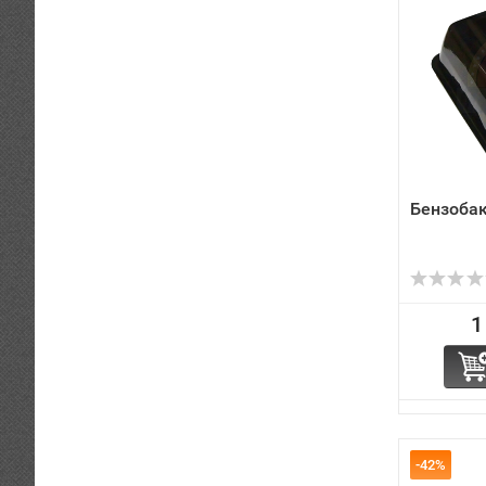
Бензобак
1
-42%