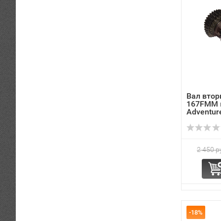
Вал втор
167FMM 
Adventur
2 450 р
-18%