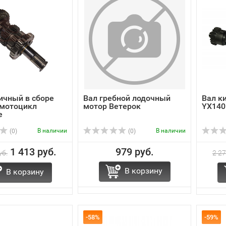
ичный в сборе
Вал гребной лодочный
Вал к
мотоцикл
мотор Ветерок
YX140
e
В наличии
В наличии
(0)
(0)
1 413 руб.
979 руб.
уб.
2 27
В корзину
В корзину
-58%
-59%