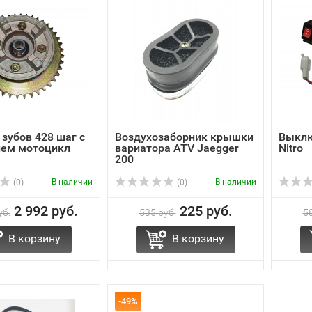
 зубов 428 шаг с
Воздухозаборник крышки
Выклю
ием мотоцикл
вариатора ATV Jaegger
Nitro
200
В наличии
В наличии
(0)
(0)
2 992 руб.
225 руб.
уб.
535 руб.
58
В корзину
В корзину
-49%