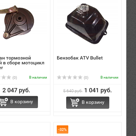
ан тормозной
Бензобак ATV Bullet
й в сборе мотоцикл
er
В наличии
В наличии
(0)
(0)
2 047 руб.
1 041 руб.
5 640 руб.
В корзину
В корзину
-32%