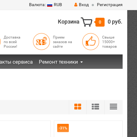
Валюта:
RUB
Вход
Регистрация
Корзина
0 руб.
0
Доставка
Прием
Свыше
по всей
заказов на
15000+
России!
сайте
товаров
акты сервиса
Ремонт техники
-31%