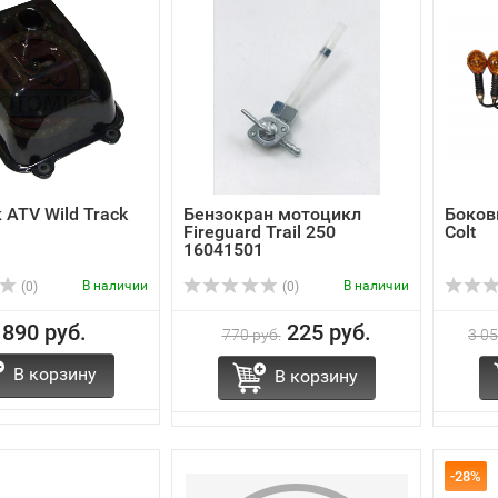
 ATV Wild Track
Бензокран мотоцикл
Боков
Fireguard Trail 250
Colt
16041501
В наличии
В наличии
(0)
(0)
 890 руб.
225 руб.
770 руб.
3 05
В корзину
В корзину
-28%