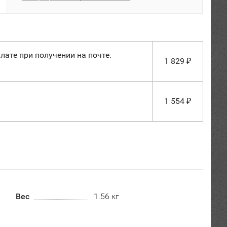
лате при получении на почте.
1 829
₽
1 554
₽
Вес
1.56 кг