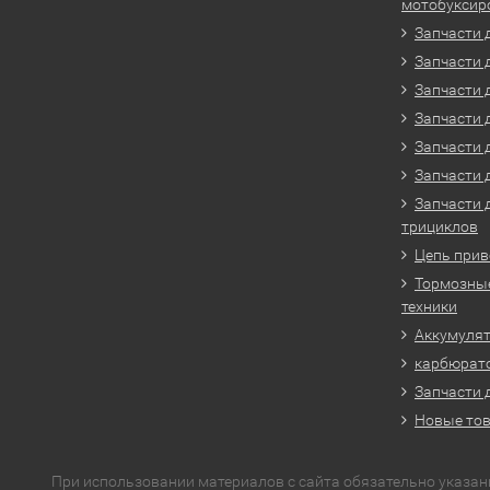
мотобуксир
Запчасти 
Запчасти 
Запчасти 
Запчасти 
Запчасти 
Запчасти 
Запчасти 
трициклов
Цепь прив
Тормозные
техники
Аккумулят
карбюрато
Запчасти 
Новые то
При использовании материалов с сайта обязательно указан