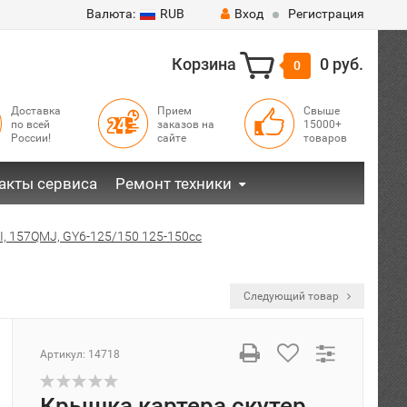
Валюта:
RUB
Вход
Регистрация
Корзина
0 руб.
0
Доставка
Прием
Свыше
по всей
заказов на
15000+
России!
сайте
товаров
акты сервиса
Ремонт техники
I, 157QMJ, GY6-125/150 125-150сс
Следующий товар
Артикул:
14718
Крышка картера скутер