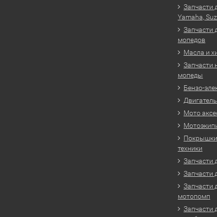
Запчасти 
Yamaha, Suz
Запчасти 
мопедов
Масла и х
Запчасти 
мопеды
Бензо-эле
Двигатель
Мото аксе
Мотоэкип
Покрышки 
техники
Запчасти д
Запчасти 
Запчасти 
мотопомп
Запчасти 