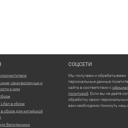
Ы
СОЦСЕТИ
клоочистителя
Мы получаем и обрабатываем
персональные данные посетит
цкие, сани-волокуши и
сайта в соответствии с
официа
ости к ним
политикой
. Если вы не даёте со
 сборе
обработку своих персональных
Lifan в сборе
вам необходимо покинуть наш 
 в сборе для китайской
и
для Велотехники