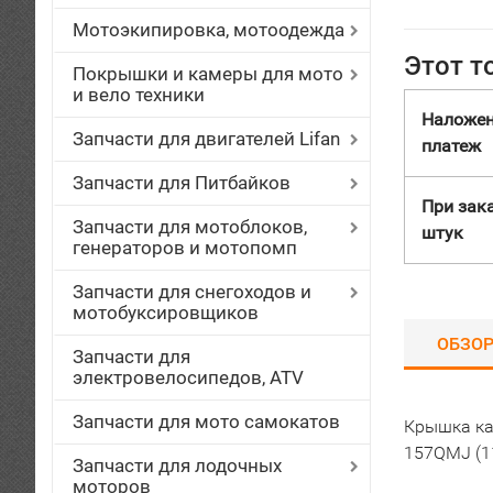
Мотоэкипировка, мотоодежда
Этот т
Покрышки и камеры для мото
и вело техники
Наложе
Запчасти для двигателей Lifan
платеж
Запчасти для Питбайков
При зака
Запчасти для мотоблоков,
штук
генераторов и мотопомп
Запчасти для снегоходов и
мотобуксировщиков
ОБЗО
Запчасти для
электровелосипедов, ATV
Запчасти для мото самокатов
Крышка ка
157QMJ (1
Запчасти для лодочных
моторов