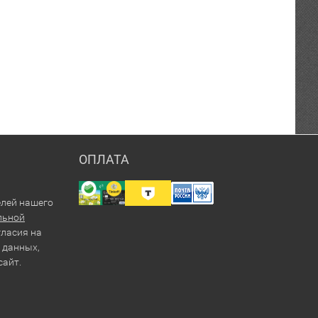
ОПЛАТА
елей нашего
льной
гласия на
 данных,
сайт.