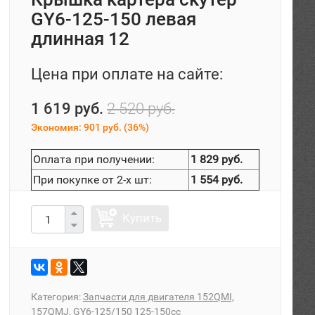
GY6-125-150 левая
длинная 12
Цена при оплате на сайте:
1 619 руб.
2 520 руб.
Экономия:
901 руб.
(
36%
)
Оплата при получении:
1 829 руб.
При покупке от 2-х шт:
1 554 руб.
Купить
Категория:
Запчасти для двигателя 152QMI,
157QMJ, GY6-125/150 125-150сс