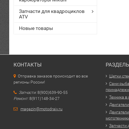
Запчасти для квадроциклов
ATV
Новые товары
КОНТАКТЫ
РАЗДЕЛ
Отправка заказов происходит во все
Щетки сте
регионы России!
Сани рыба
принадлежн
Запчасти:
8(900)639-90-55
Техника в
Ремонт:
8(911)148-34-27
Двигатели 
magazin@motodraiv.ru
Двигатели
мототехник
Запчасти 