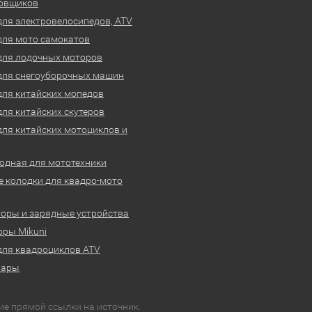
овщиков
для электровелосипедов, ATV
для мото самокатов
для лодочных моторов
для снегоуборочных машин
для китайских мопедов
для китайских скутеров
для китайских мотоциклов и
одная для мототехники
 колодки для квадро-мото
оры и зарядные устройства
ры Mikuni
для квадроциклов ATV
вары
ие прямой ссылки на источник.