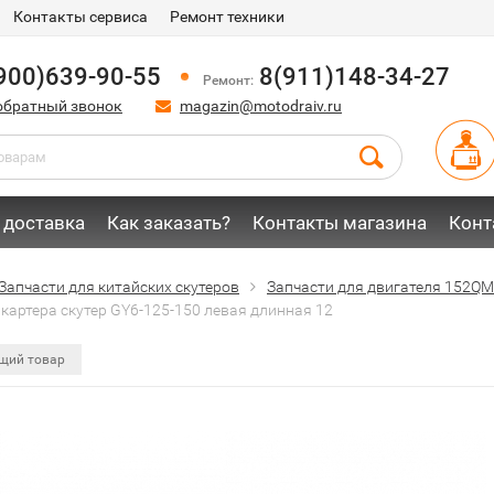
Контакты сервиса
Ремонт техники
900)639-90-55
8(911)148-34-27
Ремонт:
обратный звонок
magazin@motodraiv.ru
 доставка
Как заказать?
Контакты магазина
Конт
Запчасти для китайских скутеров
Запчасти для двигателя 152QM
картера скутер GY6-125-150 левая длинная 12
щий товар