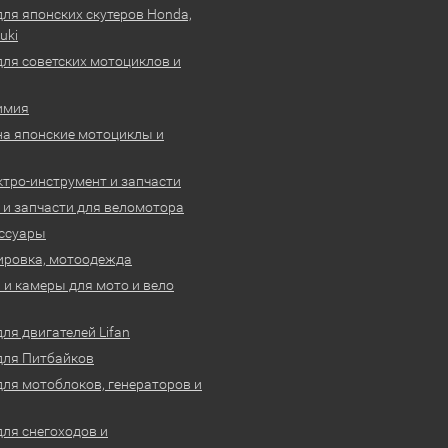
для японских скутеров Honda,
uki
для советских мотоциклов и
имия
на японские мотоциклы и
ктро-инструмент и запчасти
 и запчасти для веломотора
ссуары
ировка, мотоодежда
и камеры для мото и вело
ля двигателей Lifan
для Питбайков
для мотоблоков, генераторов и
для снегоходов и