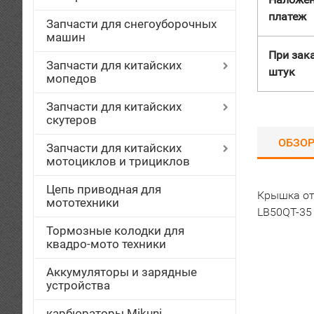
платеж
Запчасти для снегоуборочных
машин
При зака
Запчасти для китайских
штук
мопедов
Запчасти для китайских
скутеров
ОБЗО
Запчасти для китайских
мотоциклов и трициклов
Цепь приводная для
Крышка от
мототехники
LB50QT-35 
Тормозные колодки для
квадро-мото техники
Аккумуляторы и зарядные
устройства
карбюраторы Mikuni