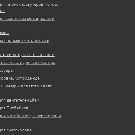
для японских скутеров Honda,
uki
для советских мотоциклов и
имия
на японские мотоциклы и
ктро-инструмент и запчасти
 и запчасти для веломотора
ссуары
ировка, мотоодежда
и камеры для мото и вело
ля двигателей Lifan
для Питбайков
для мотоблоков, генераторов и
для снегоходов и