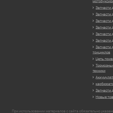
мотобуксир
Запчасти 
Запчасти 
Запчасти 
Запчасти 
Запчасти 
Запчасти 
Запчасти 
трициклов
Цепь прив
Тормозные
техники
Аккумулят
карбюрато
Запчасти 
Новые то
При использовании материалов с сайта обязательно указан