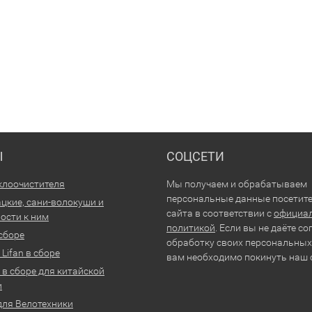
Ы
СОЦСЕТИ
клоочистителя
Мы получаем и обрабатываем
персональные данные посетит
цкие, сани-волокуши и
сайта в соответствии с
официа
ости к ним
политикой
. Если вы не даёте со
 сборе
обработку своих персональных
Lifan в сборе
вам необходимо покинуть наш 
 в сборе для китайской
и
для Велотехники