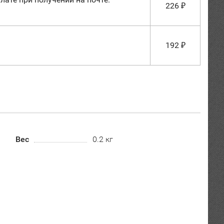
226
₽
192
₽
Вес
0.2 кг