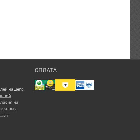
ОПЛАТА
елей нашего
льной
гласия на
 данных,
сайт.