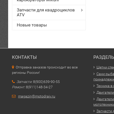
Запчасти для квадроциклов
ATV
Новые товары
КОНТАКТЫ
РАЗДЕЛ
Отправка заказов происходит во все
Щетки сте
регионы России!
Сани рыба
принадлежн
Запчасти:
8(900)639-90-55
Техника в
Ремонт:
8(911)148-34-27
Двигатели 
magazin@motodraiv.ru
Двигатели
мототехник
Запчасти 