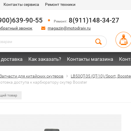
Контакты сервиса
Ремонт техники
900)639-90-55
8(911)148-34-27
Ремонт:
обратный звонок
magazin@motodraiv.ru
 доставка
Как заказать?
Контакты магазина
Конт
Запчасти для китайских скутеров
LB50QT-35 (QT-10)/Sport, Booster,
отсека доступа к карбюратору скутер Booster
щий товар