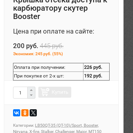
карбюратору скутер
Booster
Цена при оплате на сайте:
200 руб.
445 руб.
Экономия:
245 руб.
(
55%
)
Оплата при получении:
226 руб.
При покупке от 2-х шт:
192 руб.
Купить
Категории:
LB50QT-35 (QT-10)/Sport, Booster,
Nirvana, X-fire, Stalker, Challenger, Major, MT150