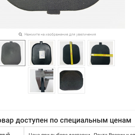
Нажмите на изображение для увеличения
овар доступен по специальным ценам
нный
Цена при выборе доставки - Почта России и оп