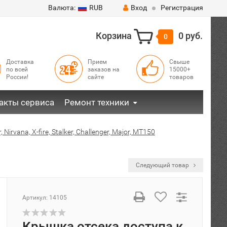
Валюта:
RUB
Вход
Регистрация
Корзина
0 руб.
0
Доставка
Прием
Свыше
по всей
заказов на
15000+
России!
сайте
товаров
акты сервиса
Ремонт техники
 Nirvana, X-fire, Stalker, Challenger, Major, MT150
Следующий товар
Артикул:
14105
Крышка отсека доступа к