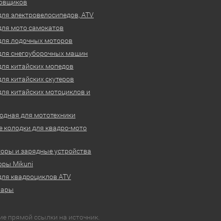
овщиков
для электровелосипедов, ATV
для мото самокатов
для лодочных моторов
для снегоуборочных машин
для китайских мопедов
для китайских скутеров
для китайских мотоциклов и
одная для мототехники
 колодки для квадро-мото
оры и зарядные устройства
ры Mikuni
для квадроциклов ATV
вары
ие прямой ссылки на источник.