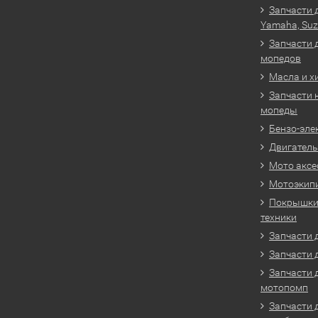
Запчасти 
Yamaha, Suz
Запчасти 
мопедов
Масла и х
Запчасти 
мопеды
Бензо-эле
Двигатель
Мото аксе
Мотоэкип
Покрышки 
техники
Запчасти д
Запчасти 
Запчасти 
мотопомп
Запчасти 