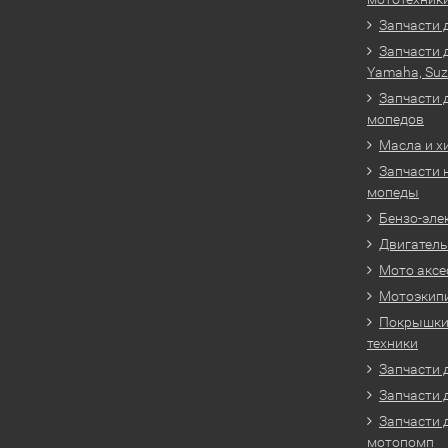
Запчасти 
Запчасти 
Yamaha, Suz
Запчасти 
мопедов
Масла и х
Запчасти 
мопеды
Бензо-эле
Двигатель
Мото аксе
Мотоэкип
Покрышки 
техники
Запчасти д
Запчасти 
Запчасти 
мотопомп