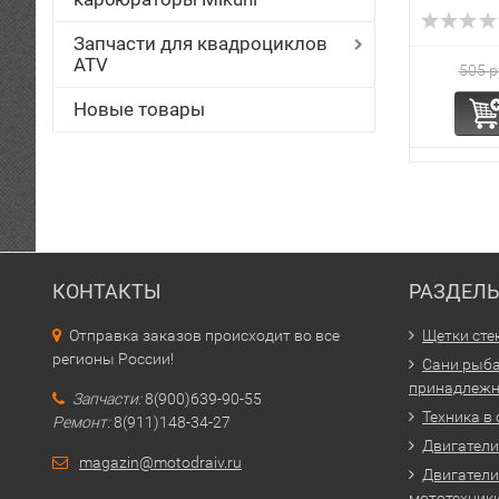
Запчасти для квадроциклов
ATV
505 р
Новые товары
КОНТАКТЫ
РАЗДЕЛ
Отправка заказов происходит во все
Щетки сте
регионы России!
Сани рыба
принадлежн
Запчасти:
8(900)639-90-55
Техника в
Ремонт:
8(911)148-34-27
Двигатели 
magazin@motodraiv.ru
Двигатели
мототехник