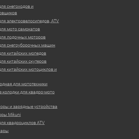
для снегоходов и
овщиков
для электровелосипедов, ATV
для мото самокатов
для лодочных моторов
для снегоуборочных машин
для китайских мопедов
для китайских скутеров
для китайских мотоциклов и
одная для мототехники
 колодки для квадро-мото
оры и зарядные устройства
ры Mikuni
для квадроциклов ATV
вары