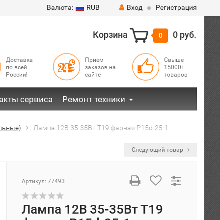
Валюта:
RUB
Вход
Регистрация
Корзина
0 руб.
0
Доставка
Прием
Свыше
по всей
заказов на
15000+
России!
сайте
товаров
акты сервиса
Ремонт техники
альные)
Лампа 12В 35-35Вт Т19 фарная P15d-25-1
Следующий товар
Артикул:
77493
Лампа 12В 35-35Вт Т19