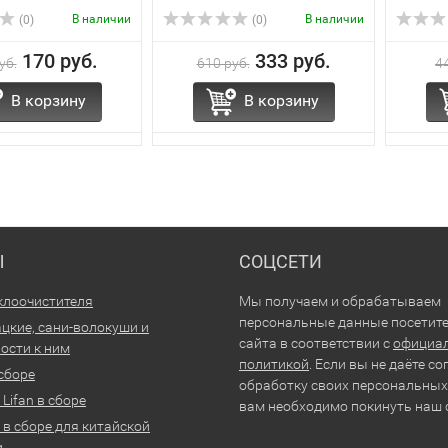
В наличии
В наличии
(0)
(0)
170 руб.
333 руб.
уб.
610 руб.
4
В корзину
В корзину
Ы
СОЦСЕТИ
клоочистителя
Мы получаем и обрабатываем
персональные данные посетит
цкие, сани-волокуши и
сайта в соответствии с
официа
ости к ним
политикой
. Если вы не даёте со
 сборе
обработку своих персональных
Lifan в сборе
вам необходимо покинуть наш 
 в сборе для китайской
и