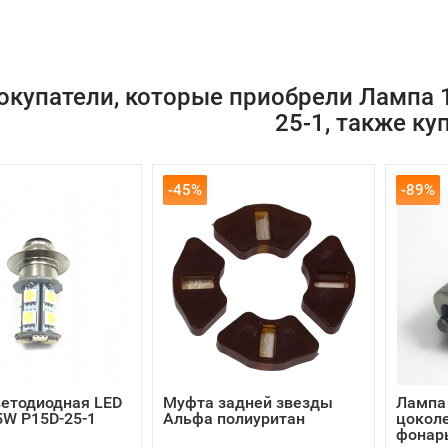
окупатели, которые приобрели Лампа 1
25-1, также ку
-45%
-89%
етодиодная LED
Муфта задней звезды
Лампа 
5W P15D-25-1
Альфа полиуритан
цокол
фонар