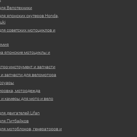
для Велотехники
для японских скутеров Honda,
uki
для советских мотоциклов и
имия
на японские мотоциклы и
ктро-инструмент и запчасти
 и запчасти для веломотора
ссуары
ировка, мотоодежда
и камеры для мото и вело
ля двигателей Lifan
для Питбайков
для мотоблоков, генераторов и