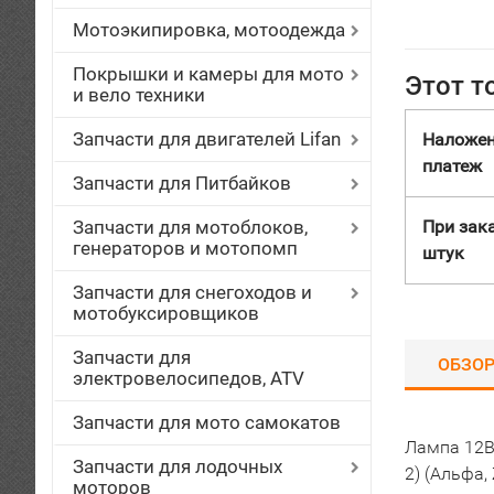
Мотоэкипировка, мотоодежда
Покрышки и камеры для мото
Этот т
и вело техники
Запчасти для двигателей Lifan
Наложе
платеж
Запчасти для Питбайков
Запчасти для мотоблоков,
При зака
генераторов и мотопомп
штук
Запчасти для снегоходов и
мотобуксировщиков
Запчасти для
ОБЗО
электровелосипедов, ATV
Запчасти для мото самокатов
Лампа 12В 
Запчасти для лодочных
2) (Альфа, 
моторов