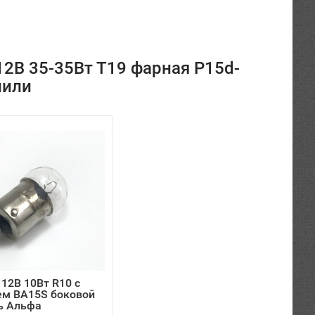
2В 35-35Вт Т19 фарная P15d-
пили
12В 10Вт R10 с
ем BA15S боковой
ь Альфа