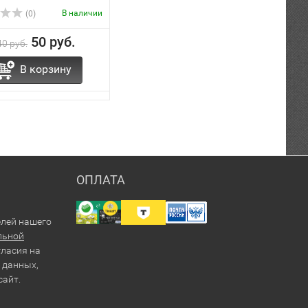
В наличии
(0)
50 руб.
40 руб.
В корзину
ОПЛАТА
елей нашего
льной
гласия на
 данных,
сайт.