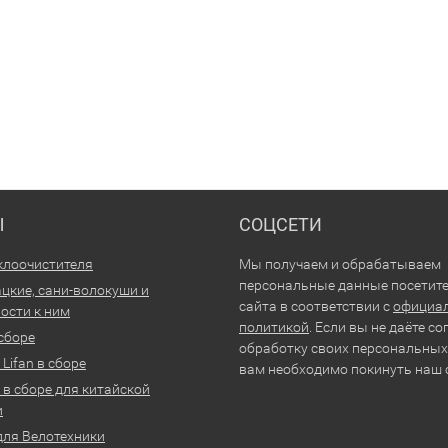
Ы
СОЦСЕТИ
клоочистителя
Мы получаем и обрабатываем
персональные данные посетит
цкие, сани-волокуши и
сайта в соответствии с
официа
ости к ним
политикой
. Если вы не даёте со
 сборе
обработку своих персональных
Lifan в сборе
вам необходимо покинуть наш 
 в сборе для китайской
и
для Велотехники