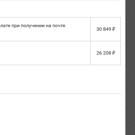
лате при получении на почте.
30 849
₽
26 208
₽