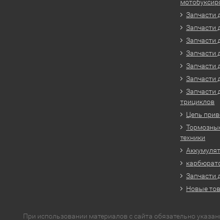
мотобуксир
Запчасти 
Запчасти 
Запчасти 
Запчасти 
Запчасти 
Запчасти 
Запчасти 
трициклов
Цепь прив
Тормозные
техники
Аккумулят
карбюрато
Запчасти 
Новые то
При использовании материалов с сайта обязательно указан