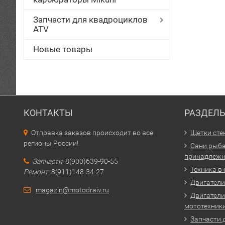
Запчасти для квадроциклов
ATV
Новые товары
КОНТАКТЫ
РАЗДЕЛ
Отправка заказов происходит во все
Щетки сте
регионы России!
Сани рыба
принадлежн
Запчасти:
8(900)639-90-55
Техника в
Ремонт:
8(911)148-34-27
Двигатели 
magazin@motodraiv.ru
Двигатели
мототехник
Запчасти 