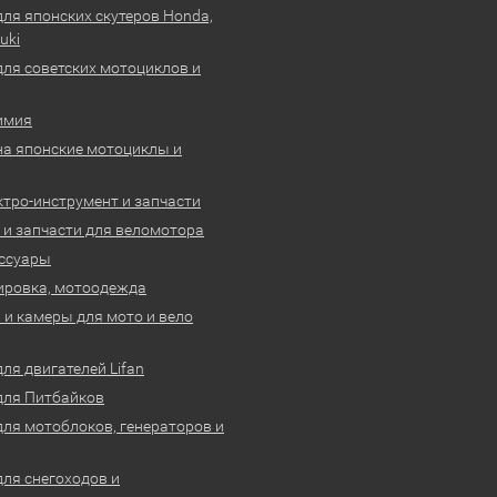
для японских скутеров Honda,
uki
для советских мотоциклов и
имия
на японские мотоциклы и
ктро-инструмент и запчасти
 и запчасти для веломотора
ссуары
ировка, мотоодежда
и камеры для мото и вело
ля двигателей Lifan
для Питбайков
для мотоблоков, генераторов и
для снегоходов и