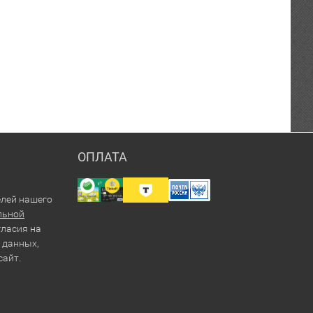
ОПЛАТА
елей нашего
льной
гласия на
 данных,
сайт.