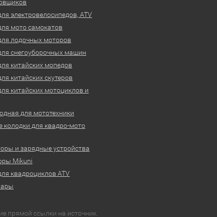
овщиков
для электровелосипедов, ATV
для мото самокатов
для лодочных моторов
для снегоуборочных машин
для китайских мопедов
для китайских скутеров
для китайских мотоциклов и
одная для мототехники
 колодки для квадро-мото
оры и зарядные устройства
ры Mikuni
для квадроциклов ATV
вары
ие прямой ссылки на источник.