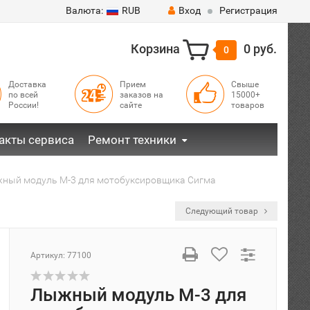
Валюта:
RUB
Вход
Регистрация
Корзина
0 руб.
0
Доставка
Прием
Свыше
по всей
заказов на
15000+
России!
сайте
товаров
акты сервиса
Ремонт техники
ный модуль М-3 для мотобуксировщика Сигма
Следующий товар
Артикул:
77100
Лыжный модуль М-3 для