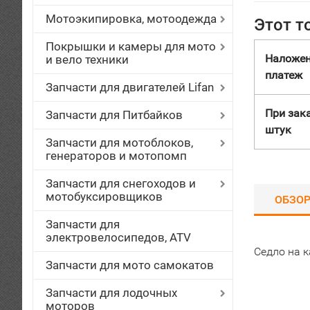
Мотоэкипировка, мотоодежда
Этот т
Покрышки и камеры для мото
Наложе
и вело техники
платеж
Запчасти для двигателей Lifan
При зака
Запчасти для Питбайков
штук
Запчасти для мотоблоков,
генераторов и мотопомп
Запчасти для снегоходов и
мотобуксировщиков
ОБЗО
Запчасти для
электровелосипедов, ATV
Седло на к
Запчасти для мото самокатов
Запчасти для лодочных
моторов