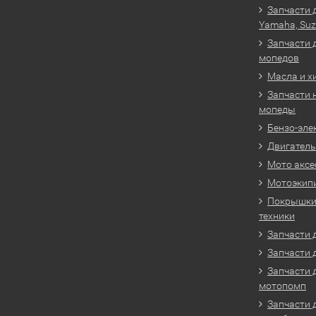
Запчасти 
Yamaha, Suz
Запчасти 
мопедов
Масла и х
Запчасти 
мопеды
Бензо-эле
Двигатель
Мото аксе
Мотоэкип
Покрышки 
техники
Запчасти д
Запчасти 
Запчасти 
мотопомп
Запчасти 