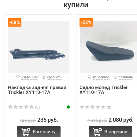
купили
-68%
-52%
избранное
сравнить
избранное
сравнить
Накладка задняя правая
Седло мопед Trickler
Trickler XY110-17A
XY110-17A
(0)
(0)
235 руб.
2 080 руб.
725 руб.
4 315 руб.
В корзину
В корзину