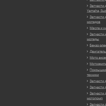
Запчасти 
Yamaha, Suz
Запчасти 
мопедов
Масла и х
Запчасти 
мопеды
Бензо-эле
Двигатель
Мото аксе
Мотоэкип
Покрышки 
техники
Запчасти д
Запчасти 
Запчасти 
мотопомп
Запчасти 