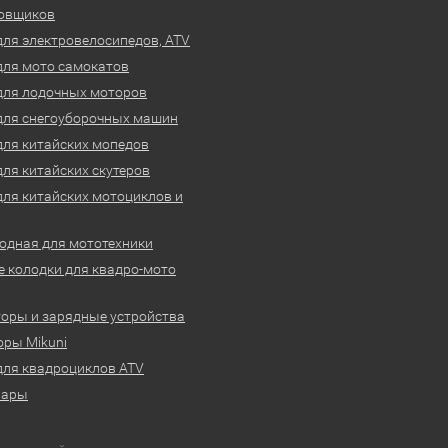
овщиков
для электровелосипедов, ATV
для мото самокатов
для лодочных моторов
для снегоуборочных машин
для китайских мопедов
для китайских скутеров
для китайских мотоциклов и
одная для мототехники
 колодки для квадро-мото
оры и зарядные устройства
ры Mikuni
для квадроциклов ATV
вары