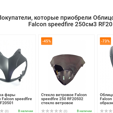
Покупатели, которые приобрели Облицо
Falcon speedfire 250см3 RF2
-45%
-73%
ка фары
Стекло ветровое Falcon
Облиц
 Falcon speedfire
speedfire 250 RF20502
Falcon
RF20501
стекло ветровое
образна
В наличии
В наличии
(0)
(0)