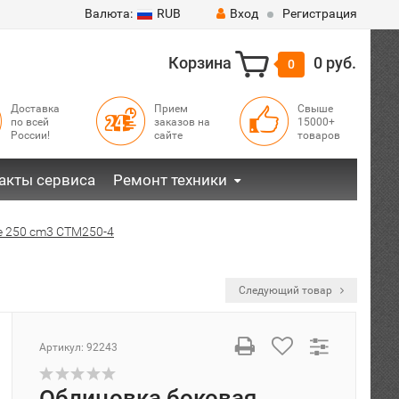
Валюта:
RUB
Вход
Регистрация
Корзина
0 руб.
0
Доставка
Прием
Свыше
по всей
заказов на
15000+
России!
сайте
товаров
акты сервиса
Ремонт техники
re 250 cm3 CTM250-4
Следующий товар
Артикул:
92243
Облицовка боковая