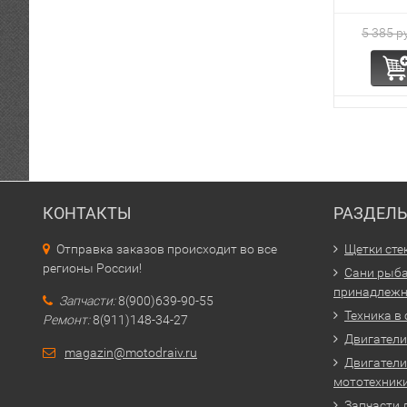
5 385 р
КОНТАКТЫ
РАЗДЕЛ
Отправка заказов происходит во все
Щетки сте
регионы России!
Сани рыба
принадлежн
Запчасти:
8(900)639-90-55
Техника в
Ремонт:
8(911)148-34-27
Двигатели 
magazin@motodraiv.ru
Двигатели
мототехник
Запчасти 