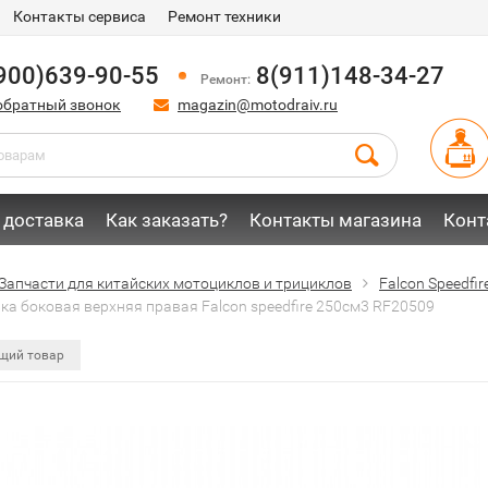
Контакты сервиса
Ремонт техники
900)639-90-55
8(911)148-34-27
Ремонт:
обратный звонок
magazin@motodraiv.ru
 доставка
Как заказать?
Контакты магазина
Конт
Запчасти для китайских мотоциклов и трициклов
Falcon Speedfi
ка боковая верхняя правая Falcon speedfire 250см3 RF20509
щий товар