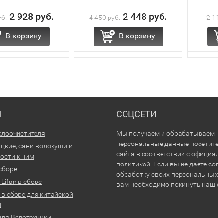
2 928 руб.
2 448 руб.
уб.
4 450 руб.
2 1
В корзину
В корзину
Ы
СОЦСЕТИ
клоочистителя
Мы получаем и обрабатываем
персональные данные посетит
цкие, сани-волокуши и
сайта в соответствии с
официа
ости к ним
политикой
. Если вы не даёте со
 сборе
обработку своих персональных
Lifan в сборе
вам необходимо покинуть наш 
 в сборе для китайской
и
для Велотехники