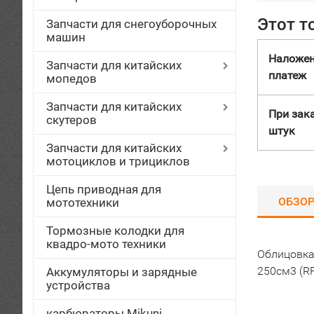
Этот т
Запчасти для снегоуборочных
машин
Наложе
Запчасти для китайских
платеж
мопедов
Запчасти для китайских
При зака
скутеров
штук
Запчасти для китайских
мотоциклов и трициклов
Цепь приводная для
ОБЗО
мототехники
Тормозные колодки для
квадро-мото техники
Облицовка
250см3 (R
Аккумуляторы и зарядные
устройства
карбюраторы Mikuni