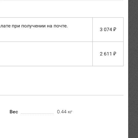
лате при получении на почте.
3 074
₽
2 611
₽
Вес
0.44 кг