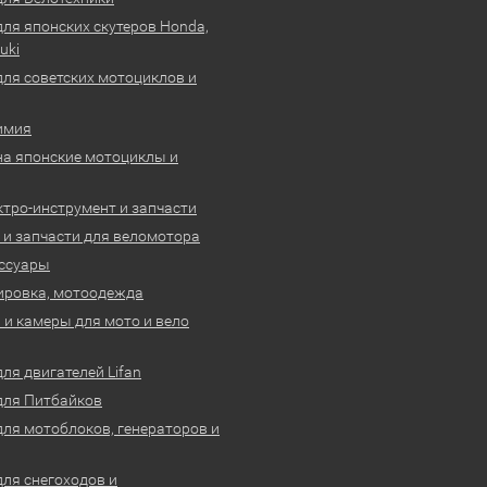
для японских скутеров Honda,
uki
для советских мотоциклов и
имия
на японские мотоциклы и
ктро-инструмент и запчасти
 и запчасти для веломотора
ссуары
ировка, мотоодежда
и камеры для мото и вело
ля двигателей Lifan
для Питбайков
для мотоблоков, генераторов и
для снегоходов и