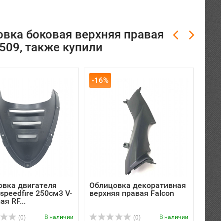
вка боковая верхняя правая
0509, также купили
-16%
-65
овка двигателя
Облицовка декоративная
Обл
 speedfire 250см3 V-
верхняя правая Falcon
верх
я RF...
В наличии
В наличии
(0)
(0)