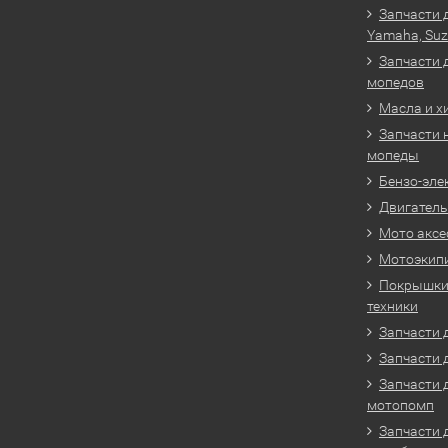
Запчасти 
Yamaha, Suz
Запчасти 
мопедов
Масла и х
Запчасти 
мопеды
Бензо-эле
Двигатель
Мото аксе
Мотоэкип
Покрышки 
техники
Запчасти д
Запчасти 
Запчасти 
мотопомп
Запчасти 