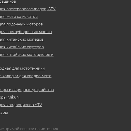
овщиков
для электровелосипедов, ATV
для мото самокатов
для лодочных моторов
для снегоуборочных машин
для китайских мопедов
для китайских скутеров
для китайских мотоциклов и
одная для мототехники
 колодки для квадро-мото
оры и зарядные устройства
ры Mikuni
для квадроциклов ATV
вары
ие прямой ссылки на источник.