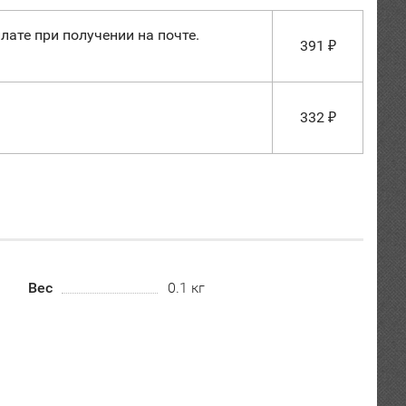
лате при получении на почте.
391
₽
332
₽
Вес
0.1 кг