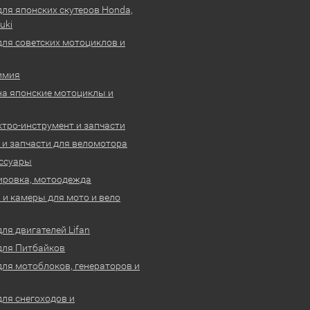
для японских скутеров Honda,
uki
для советских мотоциклов и
имия
на японские мотоциклы и
ктро-инструмент и запчасти
 и запчасти для веломотора
ссуары
ировка, мотоодежда
и камеры для мото и вело
ля двигателей Lifan
для Питбайков
для мотоблоков, генераторов и
для снегоходов и