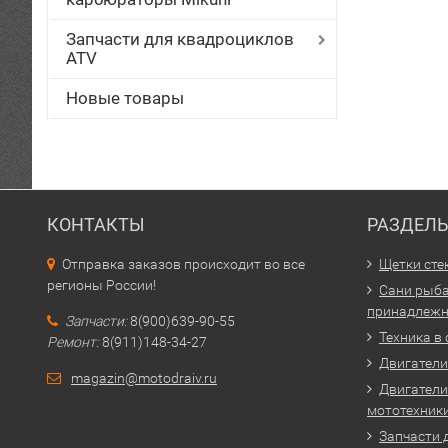
Запчасти для квадроциклов
ATV
Новые товары
КОНТАКТЫ
РАЗДЕЛ
Отправка заказов происходит во все
Щетки сте
регионы России!
Сани рыба
принадлежн
Запчасти:
8(900)639-90-55
Техника в
Ремонт:
8(911)148-34-27
Двигатели 
magazin@motodraiv.ru
Двигатели
мототехник
Запчасти 