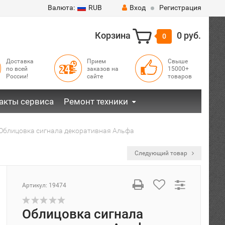
Валюта:
RUB
Вход
Регистрация
Корзина
0 руб.
0
Доставка
Прием
Свыше
по всей
заказов на
15000+
России!
сайте
товаров
акты сервиса
Ремонт техники
Облицовка сигнала декоративная Альфа
Следующий товар
Артикул:
19474
Облицовка сигнала