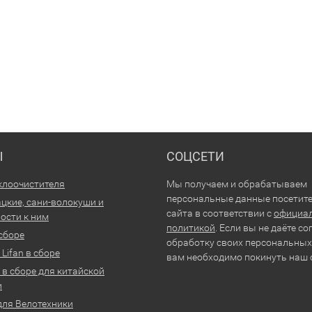
Ы
СОЦСЕТИ
клоочистителя
Мы получаем и обрабатываем
персональные данные посетит
цкие, сани-волокуши и
сайта в соответствии с
официа
ости к ним
политикой
. Если вы не даёте со
 сборе
обработку своих персональных
Lifan в сборе
вам необходимо покинуть наш 
 в сборе для китайской
и
для Велотехники