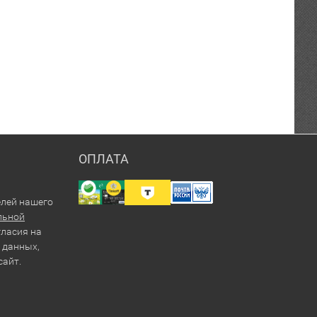
ОПЛАТА
елей нашего
льной
гласия на
 данных,
сайт.