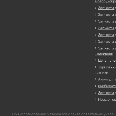
мотобуксир
Запчасти 
Запчасти 
Запчасти 
Запчасти 
Запчасти 
Запчасти 
Запчасти 
трициклов
Цепь прив
Тормозные
техники
Аккумулят
карбюрато
Запчасти 
Новые то
При использовании материалов с сайта обязательно указан