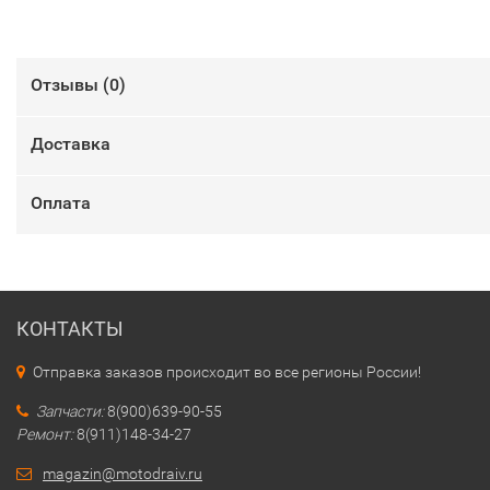
Отзывы (
0
)
Доставка
Оплата
КОНТАКТЫ
Отправка заказов происходит во все регионы России!
Запчасти:
8(900)639-90-55
Ремонт:
8(911)148-34-27
magazin@motodraiv.ru