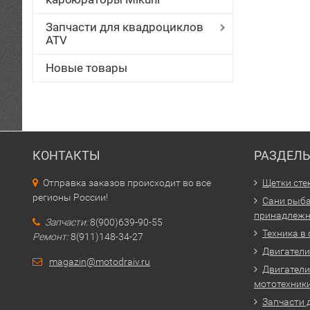
Запчасти для квадроциклов
ATV
Новые товары
КОНТАКТЫ
РАЗДЕЛ
Отправка заказов происходит во все
Щетки сте
регионы России!
Сани рыба
принадлежн
Запчасти:
8(900)639-90-55
Техника в
Ремонт:
8(911)148-34-27
Двигатели 
magazin@motodraiv.ru
Двигатели
мототехник
Запчасти 