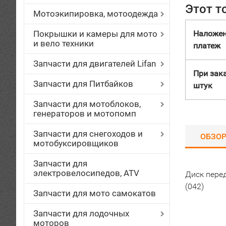
Этот т
Мотоэкипировка, мотоодежда
Покрышки и камеры для мото
Наложе
и вело техники
платеж
Запчасти для двигателей Lifan
При зака
Запчасти для Питбайков
штук
Запчасти для мотоблоков,
генераторов и мотопомп
Запчасти для снегоходов и
ОБЗО
мотобуксировщиков
Запчасти для
электровелосипедов, ATV
Диск пере
(042)
Запчасти для мото самокатов
Запчасти для лодочных
моторов