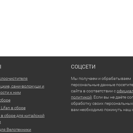
Ы
СОЦСЕТИ
клоочистителя
Мы получаем и обрабатываем
персональные данные посетит
цкие, сани-волокуши и
сайта в соответствии с
официа
ости к ним
политикой
. Если вы не даёте со
 сборе
обработку своих персональных
Lifan в сборе
вам необходимо покинуть наш 
 в сборе для китайской
и
для Велотехники