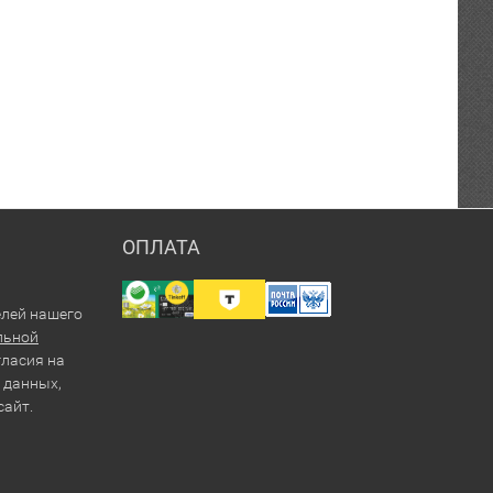
ОПЛАТА
елей нашего
льной
гласия на
 данных,
сайт.