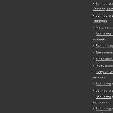
Запчасти 
Yamaha, Suz
Запчасти 
мопедов
Масла и х
Запчасти 
мопеды
Бензо-эле
Двигатель
Мото аксе
Мотоэкип
Покрышки 
техники
Запчасти д
Запчасти 
Запчасти 
мотопомп
Запчасти 