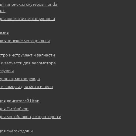
для японских скутеров Honda,
uki
для советских мотоциклов и
имия
на японские мотоциклы и
ктро-инструмент и запчасти
 и запчасти для веломотора
ссуары
ировка, мотоодежда
и камеры для мото и вело
ля двигателей Lifan
для Питбайков
для мотоблоков, генераторов и
для снегоходов и