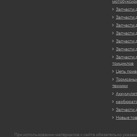
мотобуксир
Запчасти 
Запчасти 
Запчасти 
Запчасти 
Запчасти 
Запчасти 
Запчасти 
трициклов
Цепь прив
Тормозные
техники
Аккумулят
карбюрато
Запчасти 
Новые то
При использовании материалов с сайта обязательно указан