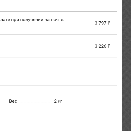
лате при получении на почте.
3 797
₽
3 226
₽
Вес
2 кг