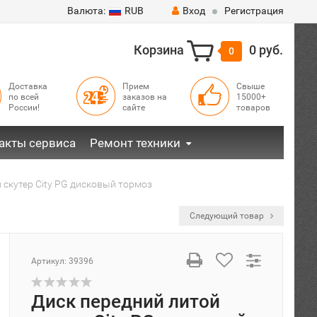
Валюта:
RUB
Вход
Регистрация
Корзина
0 руб.
0
Доставка
Прием
Свыше
по всей
заказов на
15000+
России!
сайте
товаров
акты сервиса
Ремонт техники
 скутер City PG дисковый тормоз
Следующий товар
Артикул:
39396
Диск передний литой