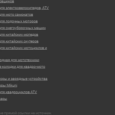
овщиков
для электровелосипедов, ATV
для мото самокатов
для лодочных моторов
для снегоуборочных машин
для китайских мопедов
для китайских скутеров
для китайских мотоциклов и
одная для мототехники
 колодки для квадро-мото
оры и зарядные устройства
ры Mikuni
для квадроциклов ATV
вары
ие прямой ссылки на источник.