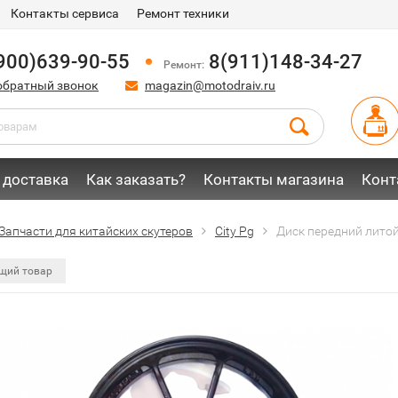
Контакты сервиса
Ремонт техники
900)639-90-55
8(911)148-34-27
Ремонт:
обратный звонок
magazin@motodraiv.ru
 доставка
Как заказать?
Контакты магазина
Конт
Запчасти для китайских скутеров
City Pg
Диск передний литой
щий товар