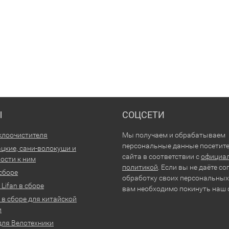
Ы
СОЦСЕТИ
клоочистителя
Мы получаем и обрабатываем
персональные данные посетит
цкие, сани-волокуши и
сайта в соответствии с
официа
ости к ним
политикой
. Если вы не даёте со
 сборе
обработку своих персональных
Lifan в сборе
вам необходимо покинуть наш 
 в сборе для китайской
и
для Велотехники