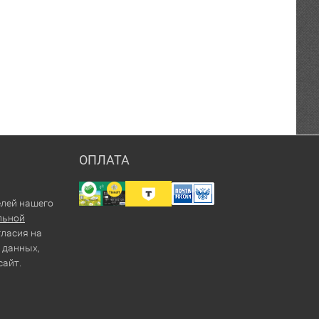
ОПЛАТА
елей нашего
льной
гласия на
 данных,
сайт.