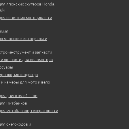
для японских скутеров Honda,
uki
для советских мотоциклов и
имия
на японские мотоциклы и
ктро-инструмент и запчасти
 и запчасти для веломотора
ссуары
ировка, мотоодежда
и камеры для мото и вело
ля двигателей Lifan
для Питбайков
для мотоблоков, генераторов и
для снегоходов и