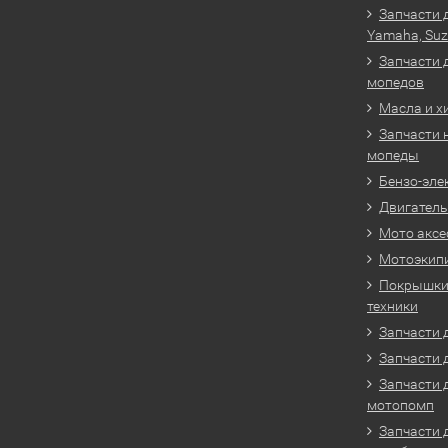
Запчасти 
Yamaha, Suz
Запчасти 
мопедов
Масла и х
Запчасти 
мопеды
Бензо-эле
Двигатель
Мото аксе
Мотоэкип
Покрышки 
техники
Запчасти д
Запчасти 
Запчасти 
мотопомп
Запчасти 