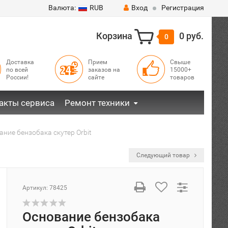
Валюта:
RUB
Вход
Регистрация
Корзина
0 руб.
0
Доставка
Прием
Свыше
по всей
заказов на
15000+
России!
сайте
товаров
акты сервиса
Ремонт техники
ание бензобака скутер Orbit
Следующий товар
Артикул:
78425
Основание бензобака