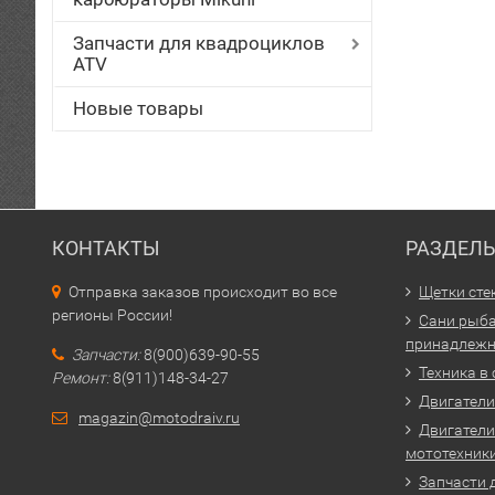
Запчасти для квадроциклов
ATV
Новые товары
КОНТАКТЫ
РАЗДЕЛ
Отправка заказов происходит во все
Щетки сте
регионы России!
Сани рыба
принадлежн
Запчасти:
8(900)639-90-55
Техника в
Ремонт:
8(911)148-34-27
Двигатели 
magazin@motodraiv.ru
Двигатели
мототехник
Запчасти 