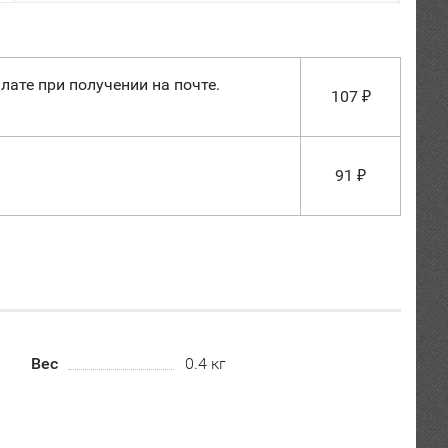
лате при получении на почте.
107
₽
91
₽
Вес
0.4 кг