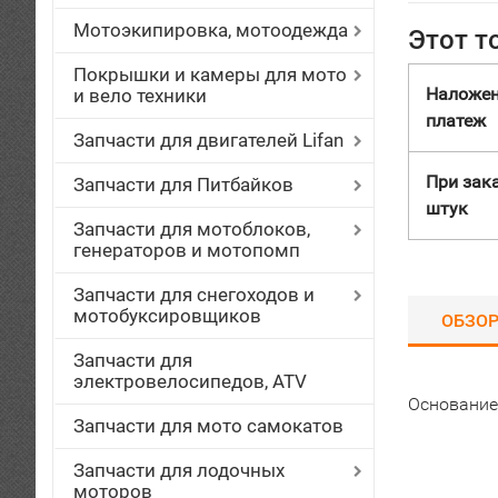
Мотоэкипировка, мотоодежда
Этот т
Покрышки и камеры для мото
Наложе
и вело техники
платеж
Запчасти для двигателей Lifan
При зака
Запчасти для Питбайков
штук
Запчасти для мотоблоков,
генераторов и мотопомп
Запчасти для снегоходов и
мотобуксировщиков
ОБЗО
Запчасти для
электровелосипедов, ATV
Основание 
Запчасти для мото самокатов
Запчасти для лодочных
моторов