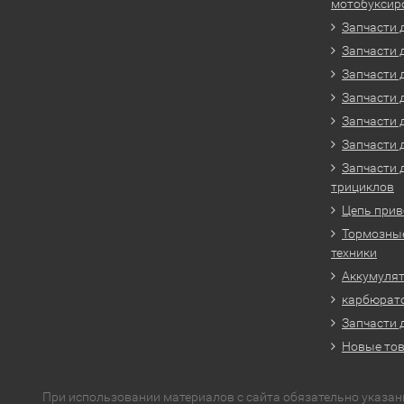
мотобуксир
Запчасти 
Запчасти 
Запчасти 
Запчасти 
Запчасти 
Запчасти 
Запчасти 
трициклов
Цепь прив
Тормозные
техники
Аккумулят
карбюрато
Запчасти 
Новые то
При использовании материалов с сайта обязательно указан