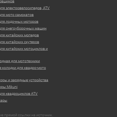
овщиков
для электровелосипедов, ATV
для мото самокатов
для лодочных моторов
для снегоуборочных машин
для китайских мопедов
для китайских скутеров
для китайских мотоциклов и
одная для мототехники
 колодки для квадро-мото
оры и зарядные устройства
ры Mikuni
для квадроциклов ATV
вары
ие прямой ссылки на источник.