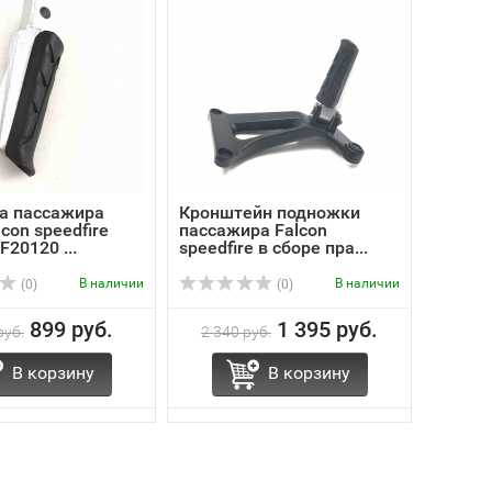
а пассажира
Кронштейн подножки
con speedfire
пассажира Falcon
20120 ...
speedfire в сборе пра...
В наличии
В наличии
(0)
(0)
899 руб.
1 395 руб.
руб.
2 340 руб.
В корзину
В корзину