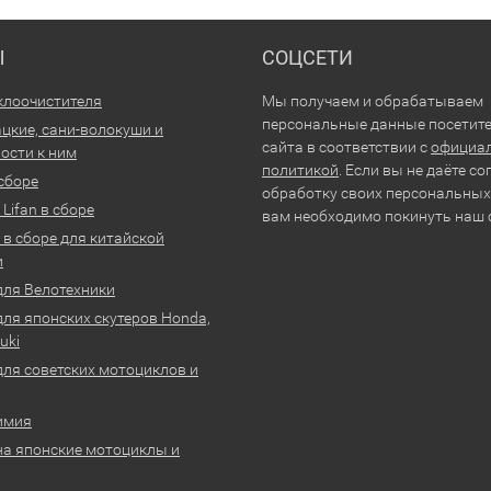
Ы
СОЦСЕТИ
клоочистителя
Мы получаем и обрабатываем
персональные данные посетит
цкие, сани-волокуши и
сайта в соответствии с
официа
ости к ним
политикой
. Если вы не даёте со
 сборе
обработку своих персональных
Lifan в сборе
вам необходимо покинуть наш 
 в сборе для китайской
и
для Велотехники
для японских скутеров Honda,
uki
для советских мотоциклов и
имия
на японские мотоциклы и