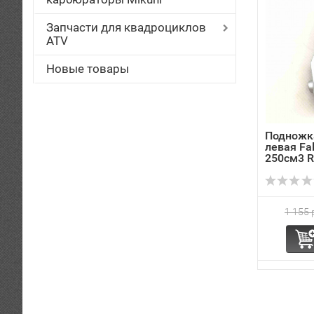
Запчасти для квадроциклов
ATV
Новые товары
Подножк
левая Fal
250см3 RF
1 155 