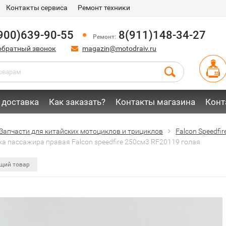
Контакты сервиса
Ремонт техники
900)639-90-55
8(911)148-34-27
Ремонт:
обратный звонок
magazin@motodraiv.ru
 доставка
Как заказать?
Контакты магазина
Конт
Запчасти для китайских мотоциклов и трициклов
Falcon Speedfi
а пассажира правая Falcon speedfire 250см3 RF20119 голая
щий товар