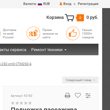
Валюта:
RUB
Вход
Регистрация
Корзина
0 руб.
0
Доставка
Прием
Свыше
по всей
заказов на
15000+
России!
сайте
товаров
акты сервиса
Ремонт техники
re 250 cm3 CTM250-4
Следующий товар
Артикул:
92182
Подножка пассажира