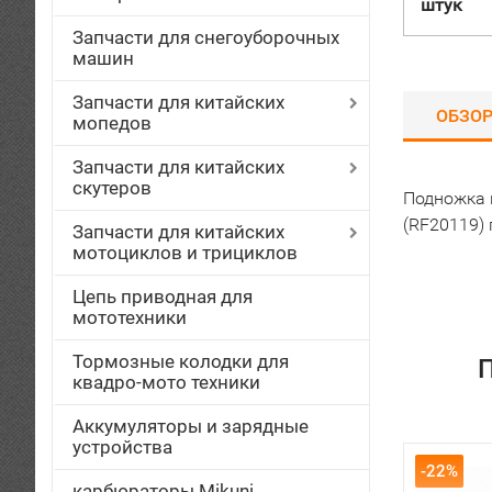
штук
Запчасти для снегоуборочных
машин
Запчасти для китайских
ОБЗО
мопедов
Запчасти для китайских
скутеров
Подножка 
(RF20119) 
Запчасти для китайских
мотоциклов и трициклов
Цепь приводная для
мототехники
Тормозные колодки для
П
квадро-мото техники
Аккумуляторы и зарядные
устройства
-22%
карбюраторы Mikuni