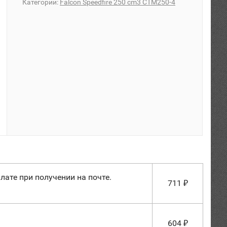
Категории:
Falcon Speedfire 250 cm3 CTM250-4
лате при получении на почте.
711
₽
604
₽