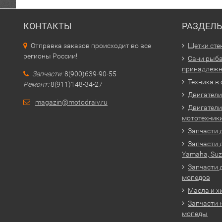
КОНТАКТЫ
РАЗДЕЛ
Отправка заказов происходит во все
Щетки сте
регионы России!
Сани рыба
принадлежн
Запчасти:
8(900)639-90-55
Техника в
Ремонт:
8(911)148-34-27
Двигатели 
magazin@motodraiv.ru
Двигатели
мототехник
Запчасти 
Запчасти 
Yamaha, Suz
Запчасти 
мопедов
Масла и х
Запчасти 
мопеды