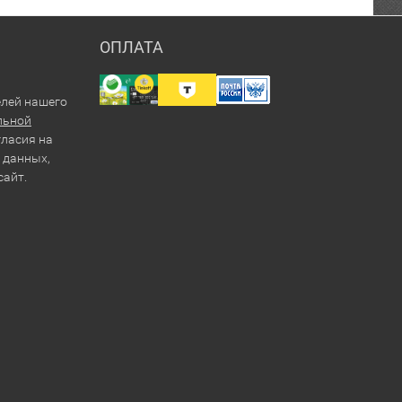
ОПЛАТА
елей нашего
льной
гласия на
 данных,
сайт.