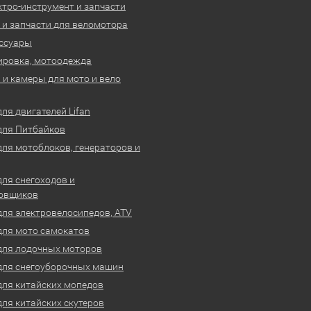
ктро-инструмент и запчасти
 и запчасти для веломотора
ссуары
ировка, мотоодежда
и камеры для мото и вело
ля двигателей Lifan
для Питбайков
для мотоблоков, генераторов и
для снегоходов и
овщиков
для электровелосипедов, ATV
для мото самокатов
для лодочных моторов
для снегоуборочных машин
для китайских мопедов
для китайских скутеров