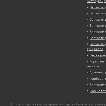
мотобуксир
Запчасти 
Запчасти 
Запчасти 
Запчасти 
Запчасти 
Запчасти 
Запчасти 
трициклов
Цепь прив
Тормозные
техники
Аккумулят
карбюрато
Запчасти 
Новые то
При использовании материалов с сайта обязательно указан