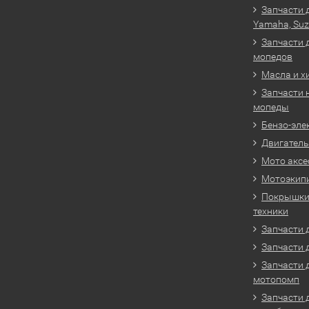
Запчасти 
Yamaha, Suz
Запчасти 
мопедов
Масла и х
Запчасти 
мопеды
Бензо-эле
Двигатель
Мото аксе
Мотоэкип
Покрышки 
техники
Запчасти д
Запчасти 
Запчасти 
мотопомп
Запчасти 