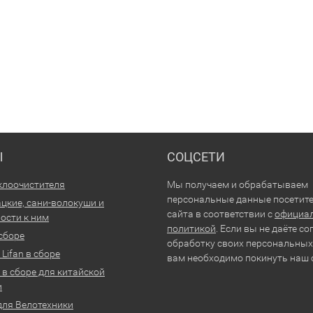
Ы
СОЦСЕТИ
клоочистителя
Мы получаем и обрабатываем
персональные данные посетит
цкие, сани-волокуши и
сайта в соответствии с
официа
ости к ним
политикой
. Если вы не даёте со
 сборе
обработку своих персональных
Lifan в сборе
вам необходимо покинуть наш 
 в сборе для китайской
и
для Велотехники