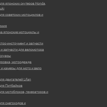
для японских скутеров Honda,
uki
для советских мотоциклов и
имия
на японские мотоциклы и
ктро-инструмент и запчасти
 и запчасти для веломотора
ссуары
ировка, мотоодежда
и камеры для мото и вело
ля двигателей Lifan
для Питбайков
для мотоблоков, генераторов и
для снегоходов и