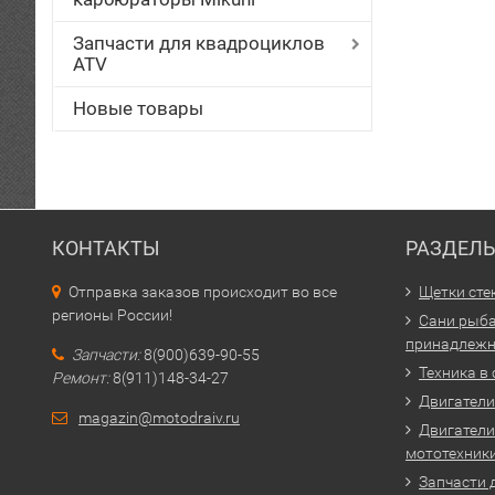
Запчасти для квадроциклов
ATV
Новые товары
КОНТАКТЫ
РАЗДЕЛ
Отправка заказов происходит во все
Щетки сте
регионы России!
Сани рыба
принадлежн
Запчасти:
8(900)639-90-55
Техника в
Ремонт:
8(911)148-34-27
Двигатели 
magazin@motodraiv.ru
Двигатели
мототехник
Запчасти 