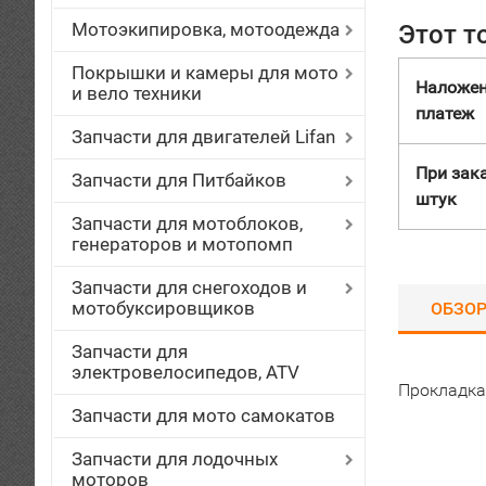
Мотоэкипировка, мотоодежда
Этот т
Покрышки и камеры для мото
Наложе
и вело техники
платеж
Запчасти для двигателей Lifan
При зака
Запчасти для Питбайков
штук
Запчасти для мотоблоков,
генераторов и мотопомп
Запчасти для снегоходов и
мотобуксировщиков
ОБЗО
Запчасти для
электровелосипедов, ATV
Прокладка
Запчасти для мото самокатов
Запчасти для лодочных
моторов