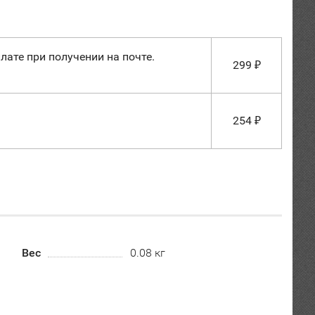
лате при получении на почте.
299
₽
254
₽
Вес
0.08 кг