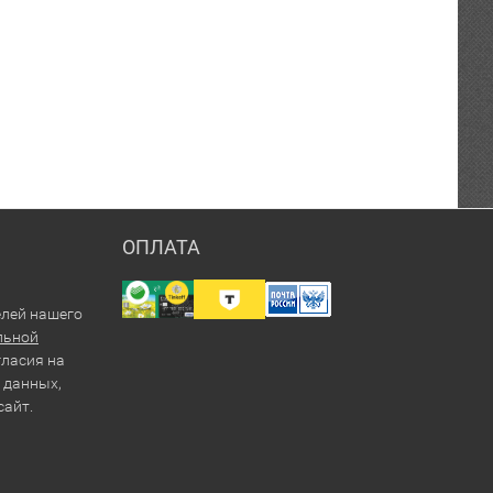
ОПЛАТА
елей нашего
льной
гласия на
 данных,
сайт.