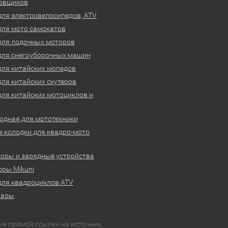
овщиков
для электровелосипедов, ATV
для мото самокатов
для лодочных моторов
для снегоуборочных машин
для китайских мопедов
для китайских скутеров
для китайских мотоциклов и
одная для мототехники
 колодки для квадро-мото
оры и зарядные устройства
ры Mikuni
для квадроциклов ATV
вары
ие прямой ссылки на источник.