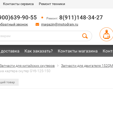
Контакты сервиса
Ремонт техники
900)639-90-55
8(911)148-34-27
Ремонт:
обратный звонок
magazin@motodraiv.ru
 доставка
Как заказать?
Контакты магазина
Конт
Запчасти для китайских скутеров
Запчасти для двигателя 152QM
ка картера скутер GY6-125-150
щий товар