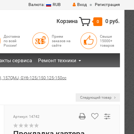
Валюта:
RUB
Вход
Регистрация
Корзина
0 руб.
0
Доставка
Прием
Свыше
по всей
заказов на
15000+
России!
сайте
товаров
акты сервиса
Ремонт техники
I, 157QMJ, GY6-125/150 125-150сс
Следующий товар
Артикул:
14742
Прокладка картера