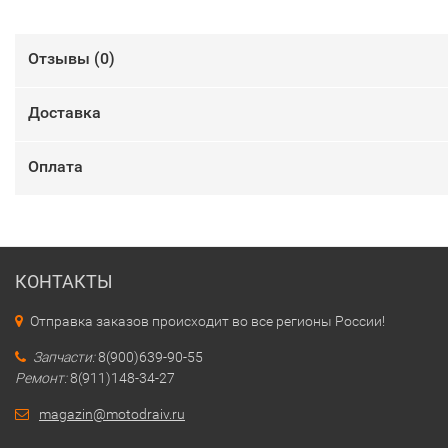
Отзывы (
0
)
Доставка
Оплата
КОНТАКТЫ
Отправка заказов происходит во все регионы России!
Запчасти:
8(900)639-90-55
Ремонт:
8(911)148-34-27
magazin@motodraiv.ru