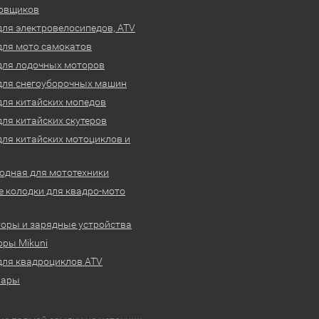
овщиков
для электровелосипедов, ATV
для мото самокатов
для лодочных моторов
для снегоуборочных машин
для китайских мопедов
для китайских скутеров
для китайских мотоциклов и
одная для мототехники
 колодки для квадро-мото
оры и зарядные устройства
ры Mikuni
для квадроциклов ATV
вары