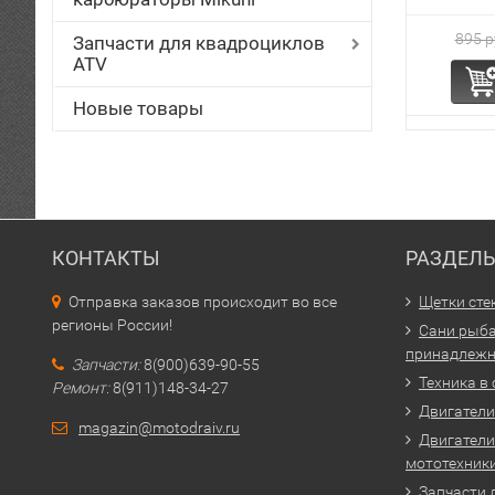
895 р
Запчасти для квадроциклов
ATV
Новые товары
КОНТАКТЫ
РАЗДЕЛ
Отправка заказов происходит во все
Щетки сте
регионы России!
Сани рыба
принадлежн
Запчасти:
8(900)639-90-55
Техника в
Ремонт:
8(911)148-34-27
Двигатели 
magazin@motodraiv.ru
Двигатели
мототехник
Запчасти 