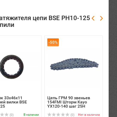
атяжителя цепи BSE PH10-125
упили
-50%
-47
к 33х46х11
Цепь ГРМ 90 звеньев
Наб
ей вилки BSE
154FMI Шторм Kayo
дви
125
YX120-140 шаг 25Н
YX
В наличии
Нет в наличии
(0)
(0)