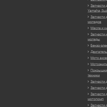
Запчасти 
Yamaha, Suz
Запчасти 
мопедов
Масла и х
Запчасти 
мопеды
Бензо-эле
Двигатель
Мото аксе
Мотоэкип
Покрышки 
техники
Запчасти д
Запчасти 
Запчасти 
мотопомп
Запчасти 