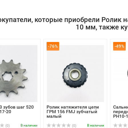
окупатели, которые приобрели Ролик н
10 мм, также к
-76%
-49%
3 зубов шаг 520
Ролик натяжителя цепи
Сальни
17-20
ГРМ 156 FMJ зубчатый
передн
малый
PH10-
В наличии
В наличии
(0)
(0)