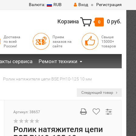
Валюта:
RUB
Вход
Регистрация
Корзина
0 руб.
0
Доставка
Прием
Свыше
по всей
заказов на
15000+
России!
сайте
товаров
акты сервиса
Ремонт техники
Ролик натяжителя цепи BSE PH10-125 10 мм
Следующий товар
Артикул:
38657
Ролик натяжителя цепи