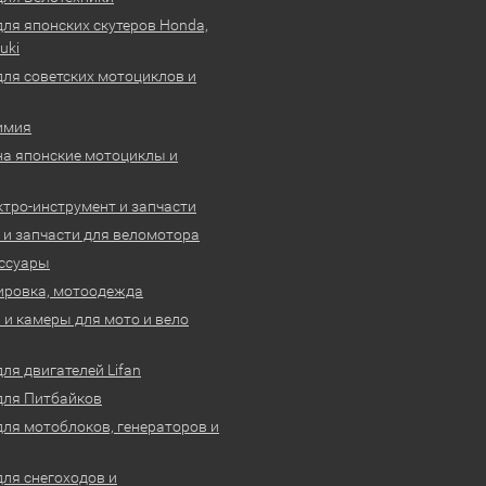
для японских скутеров Honda,
uki
для советских мотоциклов и
имия
на японские мотоциклы и
ктро-инструмент и запчасти
 и запчасти для веломотора
ссуары
ировка, мотоодежда
и камеры для мото и вело
ля двигателей Lifan
для Питбайков
для мотоблоков, генераторов и
для снегоходов и