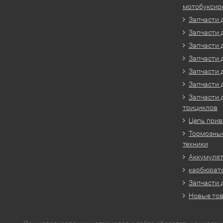
мотобуксир
Запчасти 
Запчасти 
Запчасти 
Запчасти 
Запчасти 
Запчасти 
Запчасти 
трициклов
Цепь прив
Тормозные
техники
Аккумулят
карбюрато
Запчасти 
Новые то