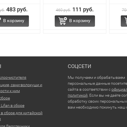
483 руб.
111 руб.
уб.
460 руб.
70
В корзину
В корзину
Ы
СОЦСЕТИ
клоочистителя
Мы получаем и обрабатываем
персональные данные посетит
цкие, сани-волокуши и
сайта в соответствии с
официа
ости к ним
политикой
. Если вы не даёте со
 сборе
обработку своих персональных
Lifan в сборе
вам необходимо покинуть наш 
 в сборе для китайской
и
для Велотехники