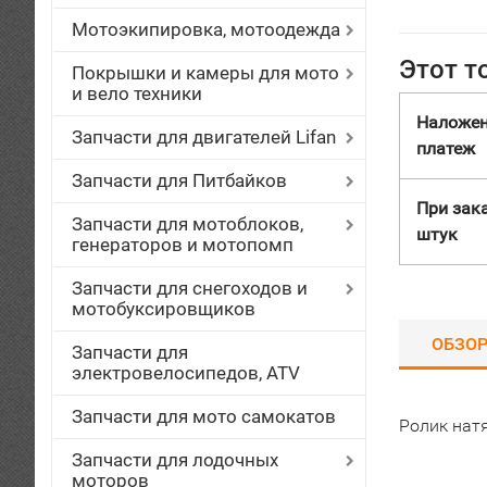
Мотоэкипировка, мотоодежда
Этот т
Покрышки и камеры для мото
и вело техники
Наложе
Запчасти для двигателей Lifan
платеж
Запчасти для Питбайков
При зака
Запчасти для мотоблоков,
штук
генераторов и мотопомп
Запчасти для снегоходов и
мотобуксировщиков
ОБЗО
Запчасти для
электровелосипедов, ATV
Запчасти для мото самокатов
Ролик нат
Запчасти для лодочных
моторов