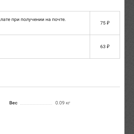
лате при получении на почте.
75
₽
63
₽
Вес
0.09 кг