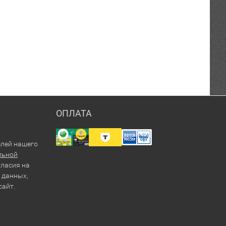
ОПЛАТА
елей нашего
льной
гласия на
 данных,
сайт.