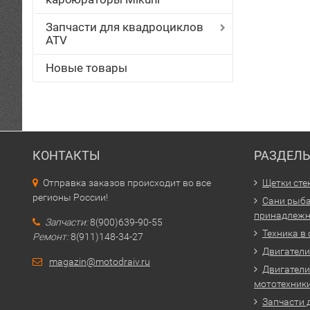
Запчасти для квадроциклов
ATV
Новые товары
КОНТАКТЫ
РАЗДЕЛ
Отправка заказов происходит во все
Щетки сте
регионы России!
Сани рыба
принадлежн
Запчасти:
8(900)639-90-55
Техника в
Ремонт:
8(911)148-34-27
Двигатели 
magazin@motodraiv.ru
Двигатели
мототехник
Запчасти 