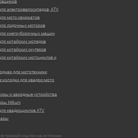
овщиков
для электровелосипедов, ATV
для мото самокатов
для лодочных моторов
для снегоуборочных машин
для китайских мопедов
для китайских скутеров
для китайских мотоциклов и
одная для мототехники
 колодки для квадро-мото
оры и зарядные устройства
ры Mikuni
для квадроциклов ATV
вары
ие прямой ссылки на источник.