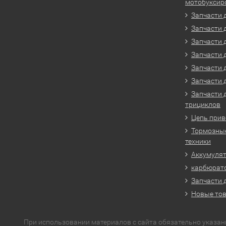
мотобуксир
Запчасти 
Запчасти 
Запчасти 
Запчасти 
Запчасти 
Запчасти 
Запчасти 
трициклов
Цепь прив
Тормозные
техники
Аккумулят
карбюрато
Запчасти 
Новые то
При использовании материалов с сайта обязательно указан