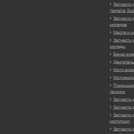
Запчасти 
Yamaha, Suz
Запчасти 
мопедов
Масла и х
Запчасти 
мопеды
Бензо-эле
Двигатель
Мото аксе
Мотоэкип
Покрышки 
техники
Запчасти д
Запчасти 
Запчасти 
мотопомп
Запчасти 