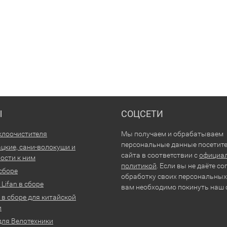
Ы
СОЦСЕТИ
клоочистителя
Мы получаем и обрабатываем
персональные данные посетит
цкие, сани-волокуши и
сайта в соответствии с
официа
ости к ним
политикой
. Если вы не даёте со
 сборе
обработку своих персональных
Lifan в сборе
вам необходимо покинуть наш 
 в сборе для китайской
и
для Велотехники