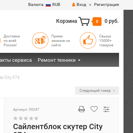
Валюта:
RUB
Вход
Регистрация
Корзина
0 руб.
0
Доставка
Прием
Свыше
по всей
заказов на
15000+
России!
сайте
товаров
акты сервиса
Ремонт техники
р City 074
Следующий товар
Артикул:
39247
Сайлентблок скутер City