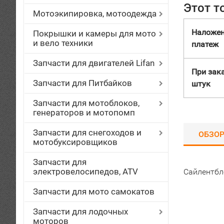
Этот т
Мотоэкипировка, мотоодежда
Наложе
Покрышки и камеры для мото
и вело техники
платеж
Запчасти для двигателей Lifan
При зака
Запчасти для Питбайков
штук
Запчасти для мотоблоков,
генераторов и мотопомп
Запчасти для снегоходов и
ОБЗО
мотобуксировщиков
Запчасти для
электровелосипедов, ATV
Сайлентбло
Запчасти для мото самокатов
Запчасти для лодочных
моторов