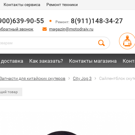
Контакты сервиса
Ремонт техники
900)639-90-55
8(911)148-34-27
Ремонт:
обратный звонок
magazin@motodraiv.ru
 доставка
Как заказать?
Контакты магазина
Конт
Запчасти для китайских скутеров
City Jog 3
Сайлентблок скуте
щий товар