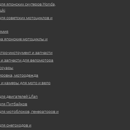
для японских скутеров Honda,
uki
для советских мотоциклов и
имия
на японские мотоциклы и
ктро-инструмент и запчасти
 и запчасти для веломотора
ссуары
ировка, мотоодежда
и камеры для мото и вело
ля двигателей Lifan
для Питбайков
для мотоблоков, генераторов и
для снегоходов и