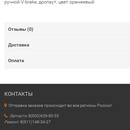
ручной V-brake, дропаут, цвет оранжевый
Отзывы (
0
)
Доставка
Оплата
КОНТАКТЫ
Отправка заказов происходит во все регионы России!
Запчасти:
8(900)639-90-55
Ремонт:
8(911)148-34-27