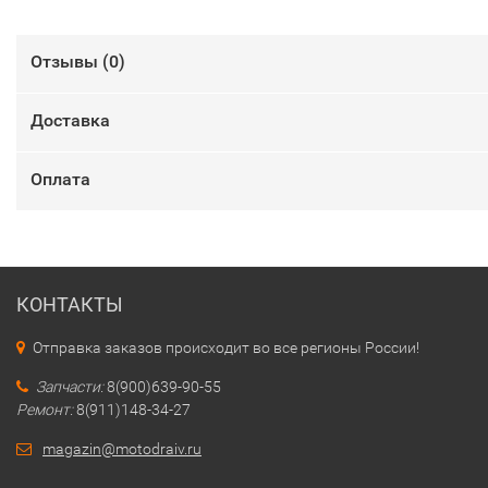
Отзывы (
0
)
Доставка
Оплата
КОНТАКТЫ
Отправка заказов происходит во все регионы России!
Запчасти:
8(900)639-90-55
Ремонт:
8(911)148-34-27
magazin@motodraiv.ru