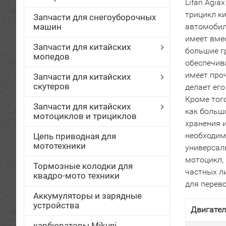
Lifan Agia
трицикл к
Запчасти для снегоуборочных
машин
автомобил
имеет вме
Запчасти для китайских
большие г
мопедов
обеспечив
имеет про
Запчасти для китайских
скутеров
делает ег
Кроме тог
Запчасти для китайских
как больш
мотоциклов и трициклов
хранения 
необходимо
Цепь приводная для
мототехники
универсал
мотоцикл,
Тормозные колодки для
частных л
квадро-мото техники
для перево
Аккумуляторы и зарядные
устройства
Двигател
карбюраторы Mikuni