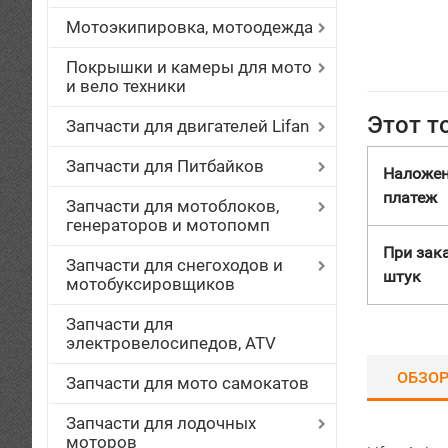
Мотоэкипировка, мотоодежда
Покрышки и камеры для мото
и вело техники
Этот т
Запчасти для двигателей Lifan
Запчасти для Питбайков
Наложе
платеж
Запчасти для мотоблоков,
генераторов и мотопомп
При зака
Запчасти для снегоходов и
штук
мотобуксировщиков
Запчасти для
электровелосипедов, ATV
ОБЗО
Запчасти для мото самокатов
Запчасти для лодочных
моторов