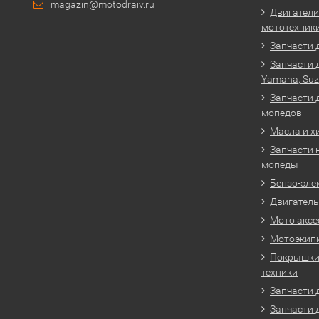
magazin@motodraiv.ru
Двигатели
мототехник
Запчасти 
Запчасти 
Yamaha, Suz
Запчасти 
мопедов
Масла и х
Запчасти 
мопеды
Бензо-эле
Двигатель
Мото аксе
Мотоэкип
Покрышки 
техники
Запчасти д
Запчасти 