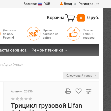
Валюта:
RUB
Вход
Регистрация
Корзина
0 руб.
0
Доставка
Прием
Свыше
по всей
заказов на
15000+
России!
сайте
товаров
акты сервиса
Ремонт техники
n Agiax (Аякс)
Следующий товар
Артикул:
25336
Трицикл грузовой Lifan