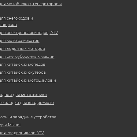
для мотоблоков, генераторов и
для снегоходов и
овщиков
для электровелосипедов, ATV
для мото самокатов
для лодочных моторов
для снегоуборочных машин
для китайских мопедов
для китайских скутеров
для китайских мотоциклов и
одная для мототехники
 колодки для квадро-мото
оры и зарядные устройства
ры Mikuni
для квадроциклов ATV