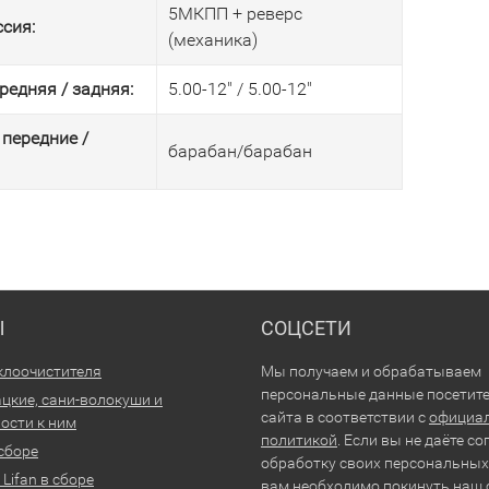
5МКПП + реверс
сия:
(механика)
редняя / задняя:
5.00-12" / 5.00-12"
 передние /
барабан/барабан
Ы
СОЦСЕТИ
клоочистителя
Мы получаем и обрабатываем
персональные данные посетит
цкие, сани-волокуши и
сайта в соответствии с
официа
ости к ним
политикой
. Если вы не даёте со
 сборе
обработку своих персональных
Lifan в сборе
вам необходимо покинуть наш 