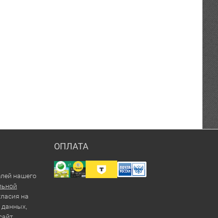
ОПЛАТА
елей нашего
льной
гласия на
 данных,
сайт.