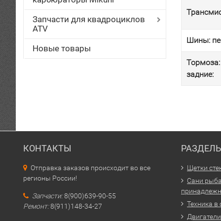
Трансмис
Запчасти для квадроциклов
ATV
Шины: пе
Новые товары
Тормоза:
задние:
КОНТАКТЫ
РАЗДЕЛ
Отправка заказов происходит во все
Щетки сте
регионы России!
Сани рыба
принадлежн
Запчасти:
8(900)639-90-55
Техника в
Ремонт:
8(911)148-34-27
Двигатели 