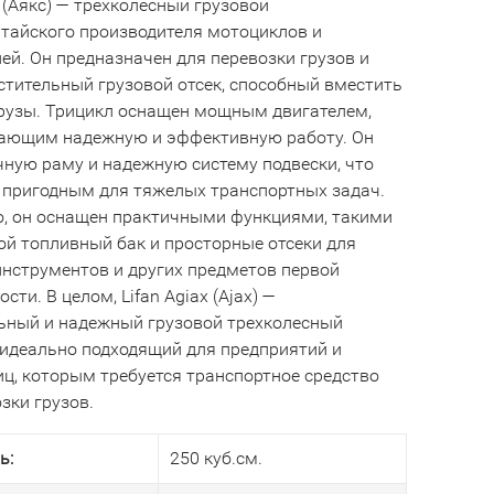
x (Аякс) — трехколесный грузовой
итайского производителя мотоциклов и
ей. Он предназначен для перевозки грузов и
стительный грузовой отсек, способный вместить
рузы. Трицикл оснащен мощным двигателем,
ающим надежную и эффективную работу. Он
чную раму и надежную систему подвески, что
о пригодным для тяжелых транспортных задач.
о, он оснащен практичными функциями, такими
ой топливный бак и просторные отсеки для
инструментов и других предметов первой
сти. В целом, Lifan Agiax (Ajax) —
ьный и надежный грузовой трехколесный
 идеально подходящий для предприятий и
иц, которым требуется транспортное средство
зки грузов.
ь:
250 куб.см.