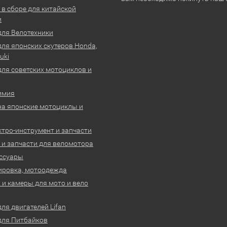
 в сборе для китайской
и
для Велотехники
для японских скутеров Honda,
uki
для советских мотоциклов и
имия
на японские мотоциклы и
ктро-инструмент и запчасти
 и запчасти для веломотора
ссуары
ировка, мотоодежда
и камеры для мото и вело
ля двигателей Lifan
для Питбайков