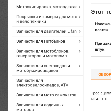
Мотоэкипировка, мотоодежда
Этот т
Покрышки и камеры для мото
и вело техники
Наложе
платеж
Запчасти для двигателей Lifan
Запчасти для Питбайков
При зака
штук
Запчасти для мотоблоков,
генераторов и мотопомп
Запчасти для снегоходов и
мотобуксировщиков
ОБЗО
Запчасти для
электровелосипедов, ATV
Трос сцеп
Запчасти для мото самокатов
NEAF010
Запчасти для лодочных
моторов