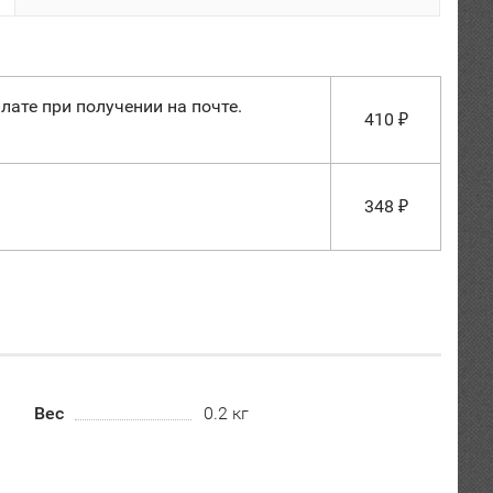
лате при получении на почте.
410
₽
348
₽
Вес
0.2 кг