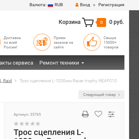
Валюта:
RUB
Вход
Регистрация
Корзина
0 руб.
0
Доставка
Прием
Свыше
по всей
заказов на
15000+
России!
сайте
товаров
акты сервиса
Ремонт техники
, Raid
Трос сцепления L-1030мм Racer trophy NEAF010
Следующий товар
Артикул:
35765
Трос сцепления L-