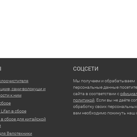
Ы
СОЦСЕТИ
клоочистителя
Мы получаем и обрабатываем
персональные данные посетит
цкие, сани-волокуши и
сайта в соответствии с
официа
ости к ним
политикой
. Если вы не даёте со
 сборе
обработку своих персональных
Lifan в сборе
вам необходимо покинуть наш 
 в сборе для китайской
и
для Велотехники