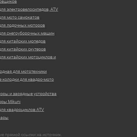
овщиков
для электровелосипедов, ATV
для мото самокатов
для лодочных моторов
для снегоуборочных машин
для китайских мопедов
для китайских скутеров
для китайских мотоциклов и
одная для мототехники
 колодки для квадро-мото
оры и зарядные устройства
ры Mikuni
для квадроциклов ATV
вары
ие прямой ссылки на источник.