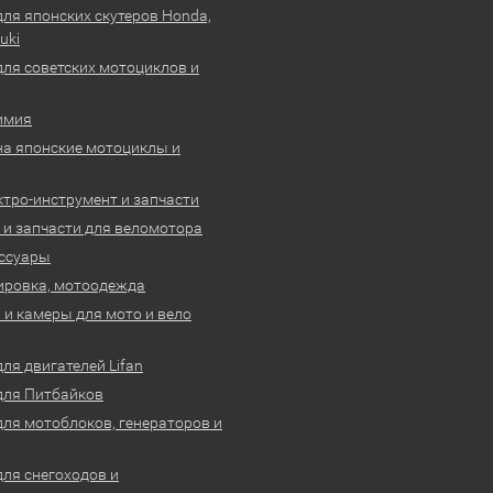
для японских скутеров Honda,
uki
для советских мотоциклов и
имия
на японские мотоциклы и
ктро-инструмент и запчасти
 и запчасти для веломотора
ссуары
ировка, мотоодежда
и камеры для мото и вело
ля двигателей Lifan
для Питбайков
для мотоблоков, генераторов и
для снегоходов и