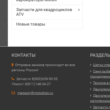
Запчасти для квадроциклов
ATV
Новые товары
КОНТАКТЫ
РАЗДЕЛ
Отправка заказов происходит во все
Щетки сте
регионы России!
Сани рыба
принадлежн
Запчасти:
8(900)639-90-55
Техника в
Ремонт:
8(911)148-34-27
Двигатели 
magazin@motodraiv.ru
Двигатели
мототехник
Запчасти 