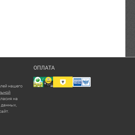
ОПЛАТА
елей нашего
льной
гласия на
 данных,
сайт.