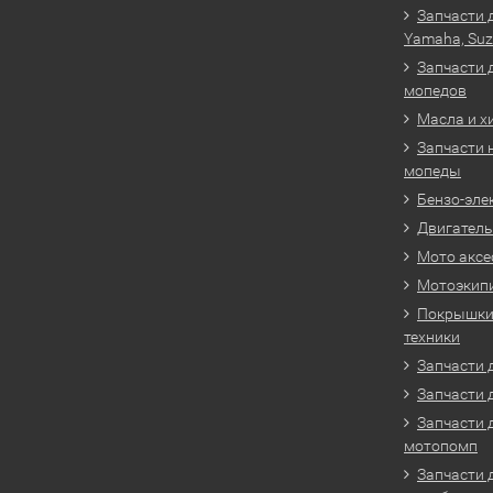
Запчасти 
Yamaha, Suz
Запчасти 
мопедов
Масла и х
Запчасти 
мопеды
Бензо-эле
Двигатель
Мото аксе
Мотоэкип
Покрышки 
техники
Запчасти д
Запчасти 
Запчасти 
мотопомп
Запчасти 