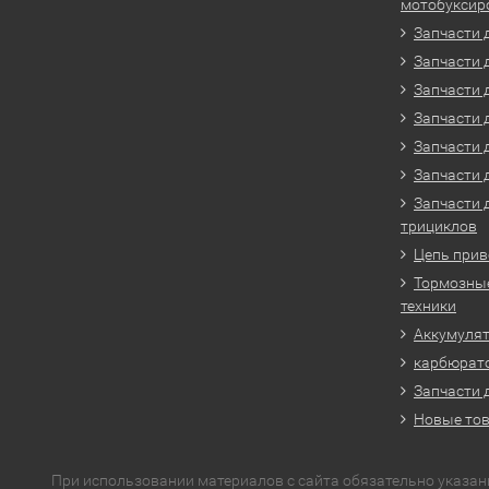
мотобуксир
Запчасти 
Запчасти 
Запчасти 
Запчасти 
Запчасти 
Запчасти 
Запчасти 
трициклов
Цепь прив
Тормозные
техники
Аккумулят
карбюрато
Запчасти 
Новые то
При использовании материалов с сайта обязательно указан