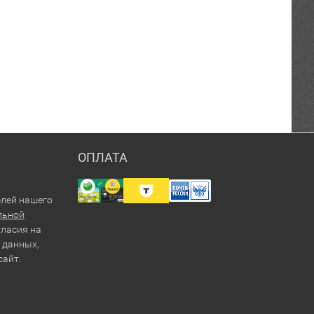
ОПЛАТА
елей нашего
льной
гласия на
 данных,
сайт.