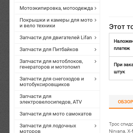
Мотоэкипировка, мотоодежда
Покрышки и камеры для мото
и вело техники
Этот т
Запчасти для двигателей Lifan
Наложе
платеж
Запчасти для Питбайков
Запчасти для мотоблоков,
При зака
генераторов и мотопомп
штук
Запчасти для снегоходов и
мотобуксировщиков
Запчасти для
электровелосипедов, ATV
ОБЗО
Запчасти для мото самокатов
Трос спидо
Запчасти для лодочных
моторов
Nirvana, X-f