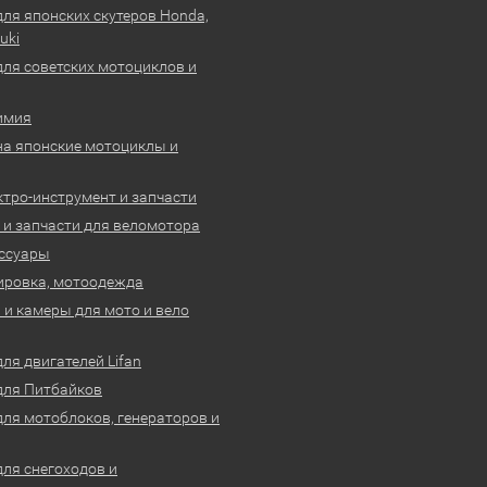
для японских скутеров Honda,
uki
для советских мотоциклов и
имия
на японские мотоциклы и
ктро-инструмент и запчасти
 и запчасти для веломотора
ссуары
ировка, мотоодежда
и камеры для мото и вело
ля двигателей Lifan
для Питбайков
для мотоблоков, генераторов и
для снегоходов и