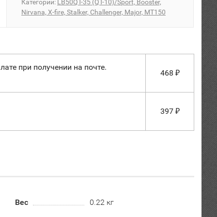
Категории:
LB50QT-35 (QT-10)/Sport, Booster,
Nirvana, X-fire, Stalker, Challenger, Major, MT150
лате при получении на почте.
468
₽
397
₽
Вес
0.22 кг