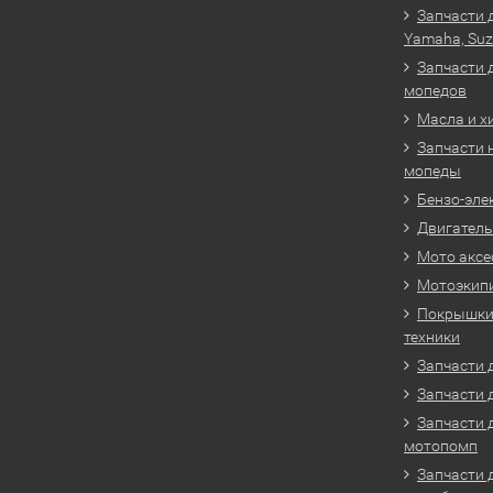
Запчасти 
Yamaha, Suz
Запчасти 
мопедов
Масла и х
Запчасти 
мопеды
Бензо-эле
Двигатель
Мото аксе
Мотоэкип
Покрышки 
техники
Запчасти д
Запчасти 
Запчасти 
мотопомп
Запчасти 