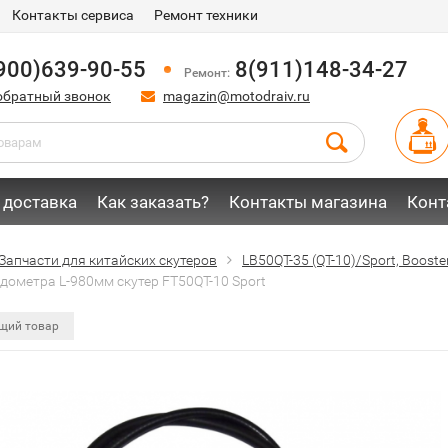
Контакты сервиса
Ремонт техники
900)639-90-55
8(911)148-34-27
Ремонт:
обратный звонок
magazin@motodraiv.ru
 доставка
Как заказать?
Контакты магазина
Конт
Запчасти для китайских скутеров
LB50QT-35 (QT-10)/Sport, Booster,
дометра L-980мм скутер FT50QT-10 Sport
щий товар