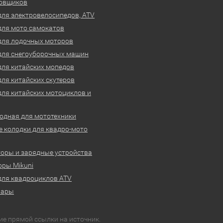
овщиков
для электровелосипедов, ATV
для мото самокатов
для лодочных моторов
для снегоуборочных машин
для китайских мопедов
для китайских скутеров
для китайских мотоциклов и
одная для мототехники
 колодки для квадро-мото
оры и зарядные устройства
ры Mikuni
для квадроциклов ATV
вары
ие прямой ссылки на источник.