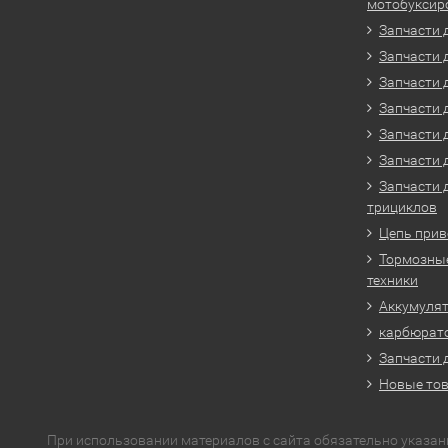
мотобуксир
Запчасти 
Запчасти 
Запчасти 
Запчасти 
Запчасти 
Запчасти 
Запчасти 
трициклов
Цепь прив
Тормозные
техники
Аккумулят
карбюрато
Запчасти 
Новые то
При использовании материалов с сайта обязательно указан