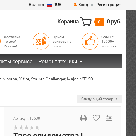
Валюта:
RUB
Вход
Регистрация
Корзина
0 руб.
0
Доставка
Прием
Свыше
по всей
заказов на
15000+
России!
сайте
товаров
акты сервиса
Ремонт техники
 Nirvana, X-fire, Stalker, Challenger, Major, MT150
Следующий товар
Артикул:
10638
Трос спидометра L-