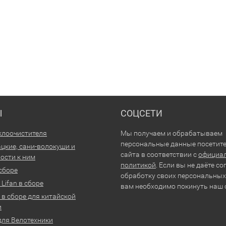
Ы
СОЦСЕТИ
клоочистителя
Мы получаем и обрабатываем
персональные данные посетит
цкие, сани-волокуши и
сайта в соответствии с
официа
ости к ним
политикой
. Если вы не даёте со
 сборе
обработку своих персональных
Lifan в сборе
вам необходимо покинуть наш 
 в сборе для китайской
и
для Велотехники