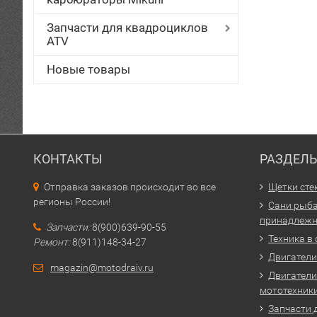
Запчасти для квадроциклов
ATV
Новые товары
КОНТАКТЫ
РАЗДЕЛ
Отправка заказов происходит во все
Щетки сте
регионы России!
Сани рыба
принадлежн
Запчасти:
8(900)639-90-55
Техника в
Ремонт:
8(911)148-34-27
Двигатели 
magazin@motodraiv.ru
Двигатели
мототехник
Запчасти 