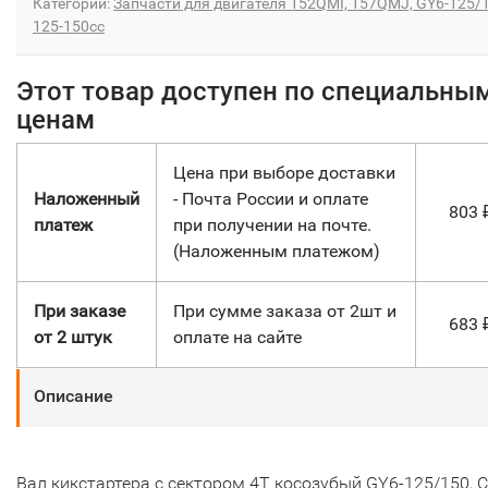
Категории:
Запчасти для двигателя 152QMI, 157QMJ, GY6-125/
125-150сс
Этот товар доступен по специальны
ценам
Цена при выборе доставки
Наложенный
- Почта России и оплате
803
платеж
при получении на почте.
(Наложенным платежом)
При заказе
При сумме заказа от 2шт и
683
от 2 штук
оплате на сайте
Описание
Вал кикстартера с сектором 4Т косозубый GY6-125/150, C