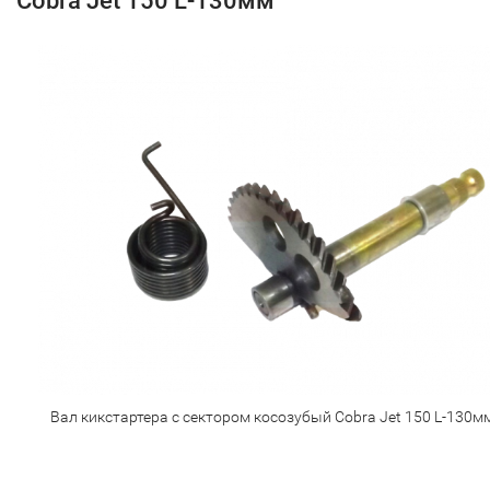
Cobra Jet 150 L-130мм
Вал кикстартера с сектором косозубый Cobra Jet 150 L-130м