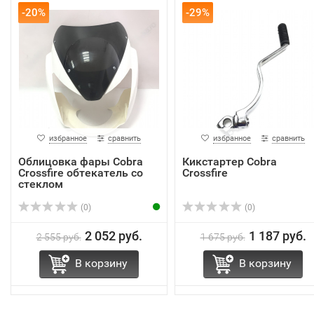
-20%
-29%
избранное
сравнить
избранное
сравнить
Облицовка фары Cobra
Кикстартер Cobra
Crossfire обтекатель со
Crossfire
стеклом
(0)
(0)
2 052 руб.
1 187 руб.
2 555 руб.
1 675 руб.
В корзину
В корзину