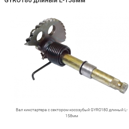
GYRO180 длиный L-158мм
Вал кикстартера с сектором косозубый GYRO180 длиный L-
158мм