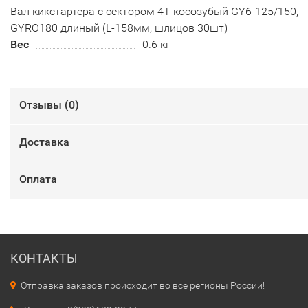
Вал кикстартера с сектором 4Т косозубый GY6-125/150,
GYRO180 длиный (L-158мм, шлицов 30шт)
Вес
0.6 кг
Отзывы (
0
)
Доставка
Оплата
КОНТАКТЫ
Отправка заказов происходит во все регионы России!