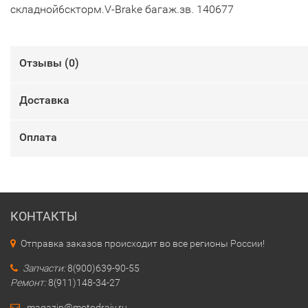
складной6скторм.V-Brake багаж.зв. 140677
Отзывы (
0
)
Доставка
Оплата
КОНТАКТЫ
Отправка заказов происходит во все регионы России!
Запчасти:
8(900)639-90-55
Ремонт:
8(911)148-34-27
magazin@motodraiv.ru