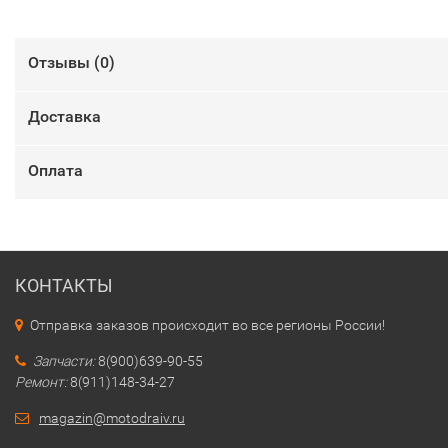
Отзывы (
0
)
Доставка
Оплата
КОНТАКТЫ
Отправка заказов происходит во все регионы России!
Запчасти:
8(900)639-90-55
Ремонт:
8(911)148-34-27
magazin@motodraiv.ru