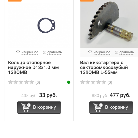
избранное
сравнить
избранное
сравнить
Кольцо стопорное
Вал кикстартера с
наружное D13х1.0 мм
секторомкосозубый
139QMB
139QMB L-55мм
(0)
(0)
33 руб.
477 руб.
435 руб.
880 руб.
В корзину
В корзину