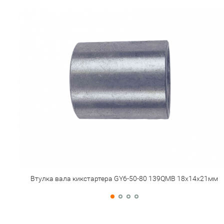
Втулка вала кикстартера GY6-50-80 139QMB 18х14х21мм