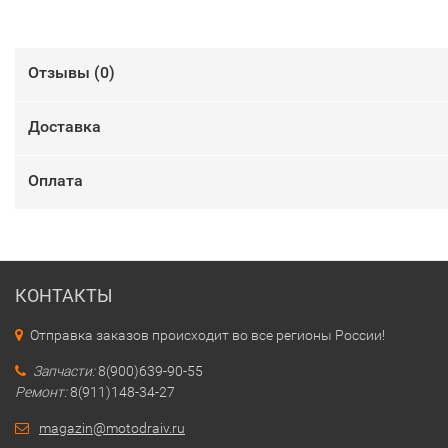
Отзывы (
0
)
Доставка
Оплата
КОНТАКТЫ
Отправка заказов происходит во все регионы России!
Запчасти:
8(900)639-90-55
Ремонт:
8(911)148-34-27
magazin@motodraiv.ru