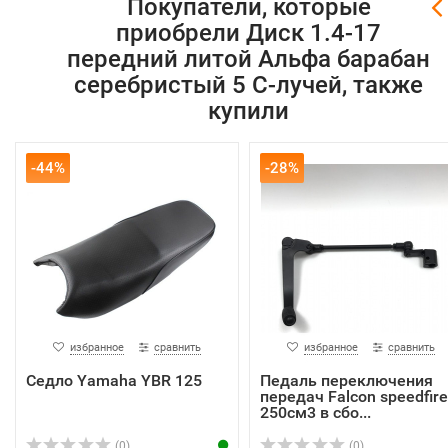
Покупатели, которые
приобрели Диск 1.4-17
передний литой Альфа барабан
серебристый 5 С-лучей, также
купили
-44%
-28%
избранное
сравнить
избранное
сравнить
Седло Yamaha YBR 125
Педаль переключения
передач Falcon speedfire
250см3 в сбо...
(0)
(0)