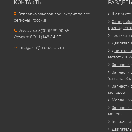
КОНТАКТЫ
РАЗДЕЛ
Отправка заказов происходит во все
Щетки сте
регионы России!
Сани рыба
принадлежн
Запчасти:
8(900)639-90-55
Техника в
Ремонт:
8(911)148-34-27
Двигатели 
magazin@motodraiv.ru
Двигатели
мототехник
Запчасти 
Запчасти 
Yamaha, Suz
Запчасти 
мопедов
Масла и х
Запчасти 
мопеды
Бензо-эле
Двигатель