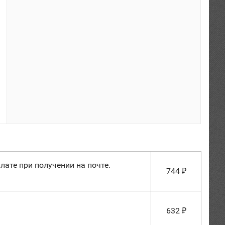
лате при получении на почте.
744
₽
632
₽