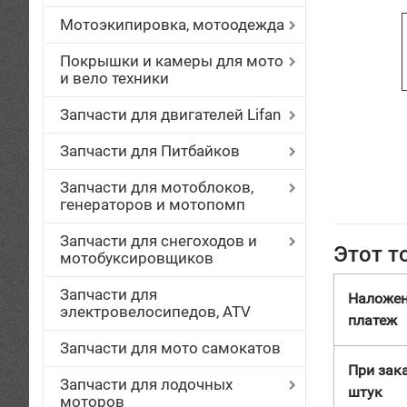
Мотоэкипировка, мотоодежда
Покрышки и камеры для мото
и вело техники
Запчасти для двигателей Lifan
Запчасти для Питбайков
Запчасти для мотоблоков,
генераторов и мотопомп
Запчасти для снегоходов и
Этот т
мотобуксировщиков
Запчасти для
Наложе
электровелосипедов, ATV
платеж
Запчасти для мото самокатов
При зака
Запчасти для лодочных
штук
моторов