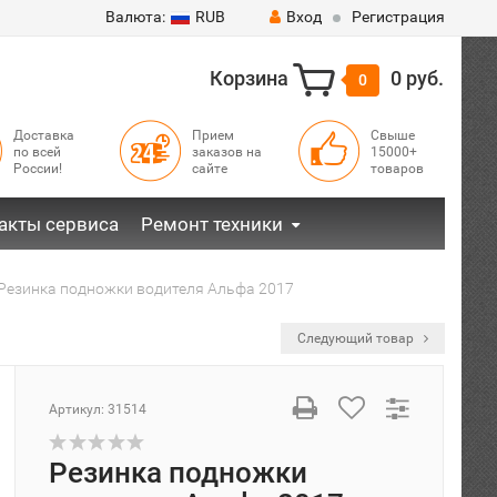
Валюта:
RUB
Вход
Регистрация
Корзина
0 руб.
0
Доставка
Прием
Свыше
по всей
заказов на
15000+
России!
сайте
товаров
акты сервиса
Ремонт техники
Резинка подножки водителя Альфа 2017
Следующий товар
Артикул:
31514
Резинка подножки