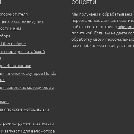
Ы
СОЦСЕТИ
клоочистителя
Мы получаем и обрабатываем
персональные данные посетит
цкие, сани-волокуши и
сайта в соответствии с
официа
ости к ним
политикой
. Если вы не даёте со
 сборе
обработку своих персональных
Lifan в сборе
вам необходимо покинуть наш 
 в сборе для китайской
и
для Велотехники
для японских скутеров Honda,
uki
для советских мотоциклов и
имия
на японские мотоциклы и
ктро-инструмент и запчасти
 и запчасти для веломотора