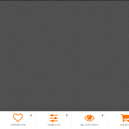
0
0
0
избранное
сравнить
вы смотрели
корзи