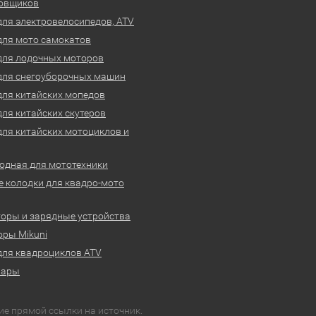
овщиков
для электровелосипедов, ATV
для мото самокатов
для лодочных моторов
для снегоуборочных машин
для китайских мопедов
для китайских скутеров
для китайских мотоциклов и
одная для мототехники
 колодки для квадро-мото
оры и зарядные устройства
ры Mikuni
для квадроциклов ATV
вары
ие прямой ссылки на источник.