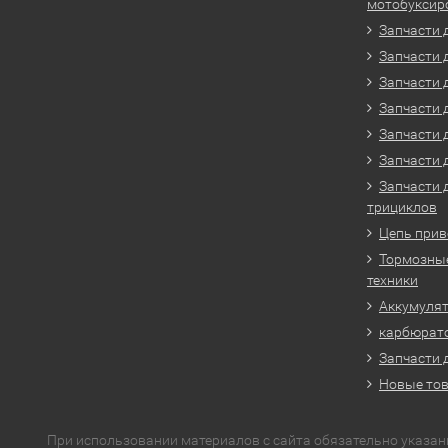
мотобуксир
Запчасти 
Запчасти 
Запчасти 
Запчасти 
Запчасти 
Запчасти 
Запчасти 
трициклов
Цепь прив
Тормозные
техники
Аккумулят
карбюрато
Запчасти 
Новые то
При использовании материалов с сайта обязательно указан