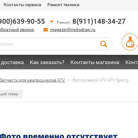
Контакты сервиса
Ремонт техники
900)639-90-55
8(911)148-34-27
Ремонт:
обратный звонок
magazin@motodraiv.ru
 доставка
Как заказать?
Контакты магазина
Конт
Запчасти для квадроциклов ATV
Вал рулевой ATV ATV Sporty
щий товар