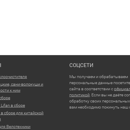
Ы
СОЦСЕТИ
клоочистителя
Мы получаем и обрабатываем
персональные данные посетит
цкие, сани-волокуши и
сайта в соответствии с
официа
ости к ним
политикой
. Если вы не даёте со
 сборе
обработку своих персональных
Lifan в сборе
вам необходимо покинуть наш 
 в сборе для китайской
и
для Велотехники