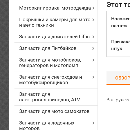
Этот т
Мотоэкипировка, мотоодежда
Наложе
Покрышки и камеры для мото
и вело техники
платеж
Запчасти для двигателей Lifan
При зака
Запчасти для Питбайков
штук
Запчасти для мотоблоков,
генераторов и мотопомп
Запчасти для снегоходов и
ОБЗО
мотобуксировщиков
Запчасти для
электровелосипедов, ATV
Вал рулево
Запчасти для мото самокатов
Запчасти для лодочных
моторов