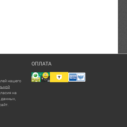
ОПЛАТА
елей нашего
льной
гласия на
 данных,
сайт.