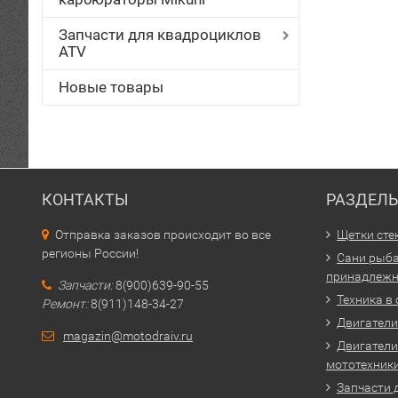
Запчасти для квадроциклов
ATV
Новые товары
КОНТАКТЫ
РАЗДЕЛ
Отправка заказов происходит во все
Щетки сте
регионы России!
Сани рыба
принадлежн
Запчасти:
8(900)639-90-55
Техника в
Ремонт:
8(911)148-34-27
Двигатели 
magazin@motodraiv.ru
Двигатели
мототехник
Запчасти 