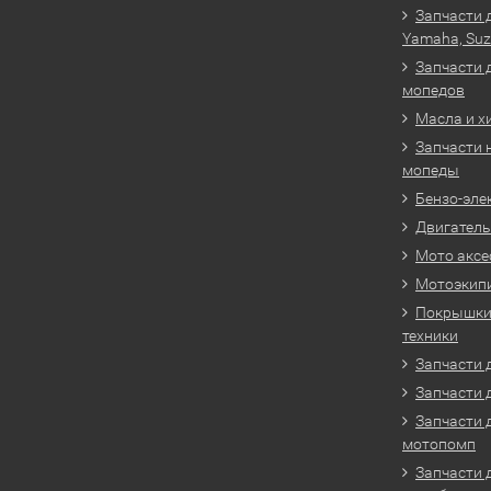
Запчасти 
Yamaha, Suz
Запчасти 
мопедов
Масла и х
Запчасти 
мопеды
Бензо-эле
Двигатель
Мото аксе
Мотоэкип
Покрышки 
техники
Запчасти д
Запчасти 
Запчасти 
мотопомп
Запчасти 