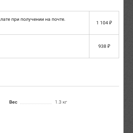
лате при получении на почте.
1 104
₽
938
₽
Вес
1.3 кг