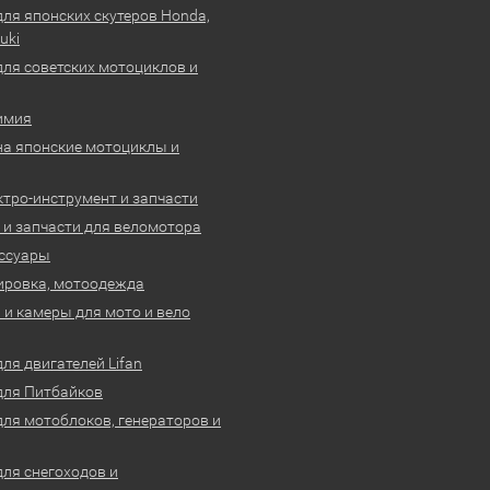
для японских скутеров Honda,
uki
для советских мотоциклов и
имия
на японские мотоциклы и
ктро-инструмент и запчасти
 и запчасти для веломотора
ссуары
ировка, мотоодежда
и камеры для мото и вело
ля двигателей Lifan
для Питбайков
для мотоблоков, генераторов и
для снегоходов и