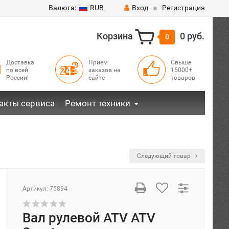
Валюта:
RUB
Вход
Регистрация
Корзина
0 руб.
0
Доставка
Прием
Свыше
по всей
заказов на
15000+
России!
сайте
товаров
акты сервиса
Ремонт техники
Следующий товар
Артикул:
75894
Вал рулевой ATV ATV